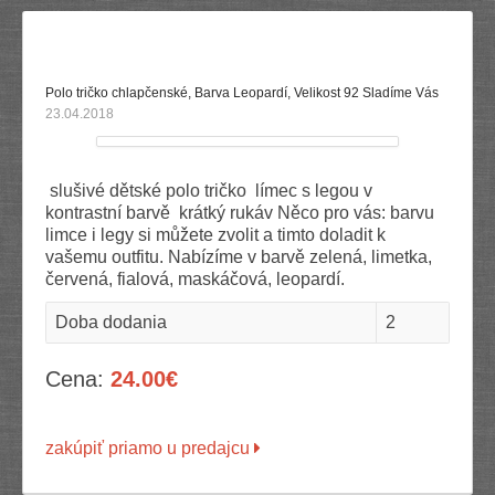
Polo tričko chlapčenské, Barva Leopardí, Velikost 92 Sladíme Vás
23.04.2018
slušivé dětské polo tričko límec s legou v
kontrastní barvě krátký rukáv Něco pro vás: barvu
limce i legy si můžete zvolit a timto doladit k
vašemu outfitu. Nabízíme v barvě zelená, limetka,
červená, fialová, maskáčová, leopardí.
Doba dodania
2
Cena:
24.00€
zakúpiť priamo u predajcu