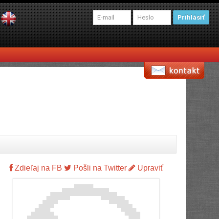
Prihlásiť
Zdieľaj na FB
Pošli na Twitter
Upraviť