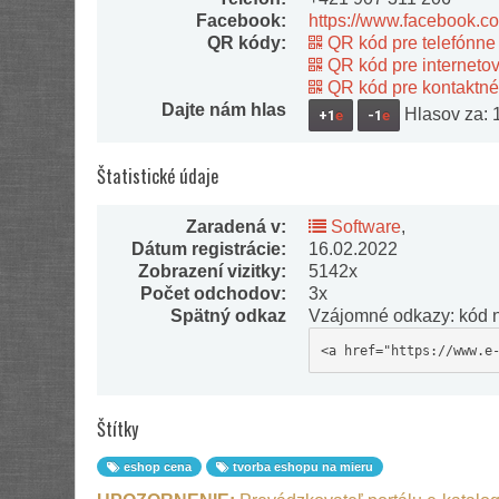
Facebook:
https://www.facebook.
QR kódy:
QR kód pre telefónne 
QR kód pre interneto
QR kód pre kontaktné
Dajte nám hlas
Hlasov za: 1,
+1
e
-1
e
Štatistické údaje
Zaradená v:
Software
,
Dátum registrácie:
16.02.2022
Zobrazení vizitky:
5142x
Počet odchodov:
3x
Spätný odkaz
Vzájomné odkazy: kód n
<a href="https://www.e
Štítky
eshop cena
tvorba eshopu na mieru