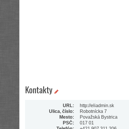
Kontakty
URL:
http://eliadmin.sk
Ulica, číslo:
Robotnícka 7
Mesto:
Považská Bystrica
PSČ:
017 01
Telefón:
+421 907 311 206