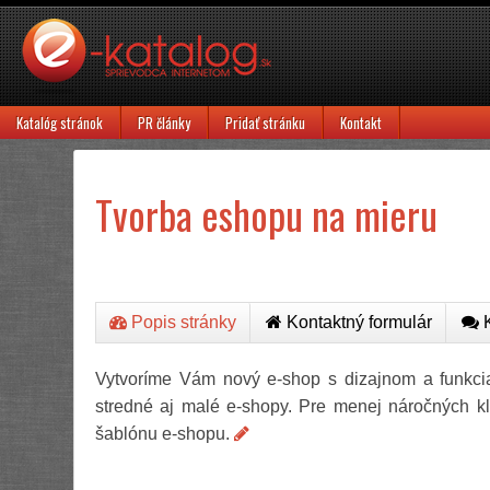
Katalóg stránok
PR články
Pridať stránku
Kontakt
Tvorba eshopu na mieru
Popis stránky
Kontaktný formulár
K
Vytvoríme Vám nový e-shop s dizajnom a funkci
stredné aj malé e-shopy. Pre menej náročných k
šablónu e-shopu.