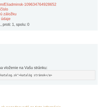
com/Eliadminsk-109634764928652
číslo
vú záložku
 údaje
 proti: 1, spolu: 0
a vloženie na Vašu stránku:
-katalog.sk">katalóg stránok</a>