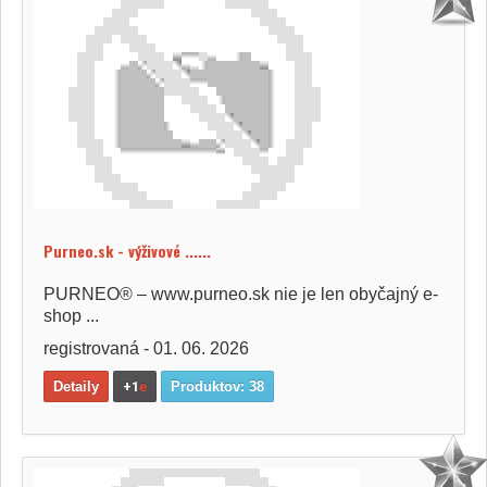
Purneo.sk - výživové ......
PURNEO® – www.purneo.sk nie je len obyčajný e-
shop ...
registrovaná - 01. 06. 2026
Detaily
+1
e
Produktov: 38