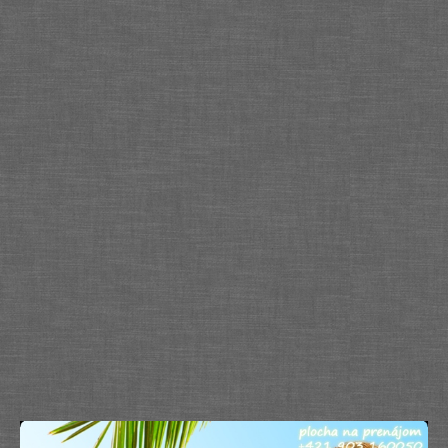
Služby
Spoločnosť
Stavba, dom, záhrada
Šport
Veda a technika
Výpočtová technika
Výroba
Vzdelávanie
Zábava, voľný čas
Zdravie a krása
Združenia
Zvieratá
PR články
Pridať nový PR článok
Pridať stránku
Kontakt