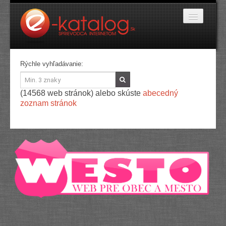
Katalóg stránok
Rýchle vyhľadávanie:
Domáce potreby
Doprava a cestovanie
(14568 web stránok) alebo skúste
abecedný
Ekológia
zoznam stránok
Financie a trh
Firmy
Internetové obchody
Jedlo a stravovanie
Kancelárske potreby
Kozmetika a kaderníctvo
Kultúra a umenie
Literatúra a tlač
Obchodná činnosť
Oblečenie a módne doplnky
Priemysel
Servis