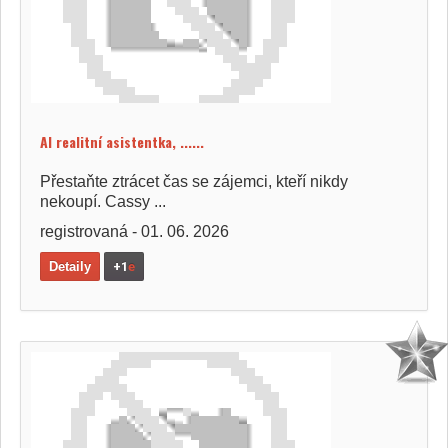
AI realitní asistentka, ......
Přestaňte ztrácet čas se zájemci, kteří nikdy
nekoupí. Cassy ...
registrovaná - 01. 06. 2026
Detaily
+1
e