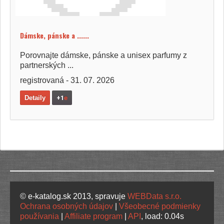
Dámske, pánske a ......
Porovnajte dámske, pánske a unisex parfumy z
partnerských ...
registrovaná - 31. 07. 2026
Detaily
+1
e
© e-katalog.sk 2013, spravuje
WEBData s.r.o.
Ochrana osobných údajov
|
Všeobecné podmienky
používania
|
Affiliate program
|
API
, load: 0.04s