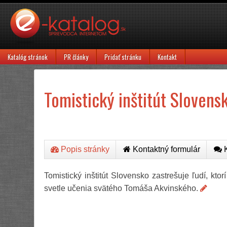
Katalóg stránok
PR články
Pridať stránku
Kontakt
Tomistický inštitút Slovens
Popis stránky
Kontaktný formulár
K
Tomistický inštitút Slovensko zastrešuje ľudí, ktor
svetle učenia svätého Tomáša Akvinského.