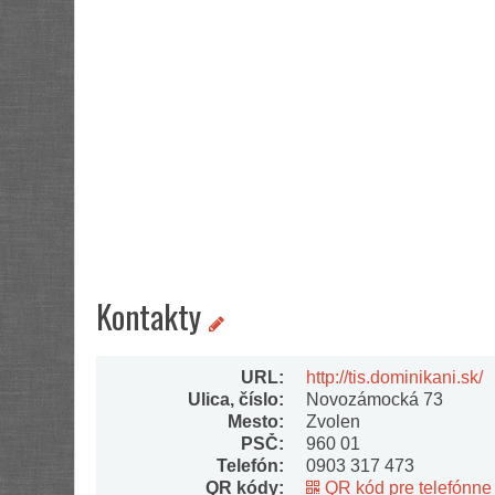
Kontakty
URL:
http://tis.dominikani.sk/
Ulica, číslo:
Novozámocká 73
Mesto:
Zvolen
PSČ:
960 01
Telefón:
0903 317 473
QR kódy:
QR kód pre telefónne 