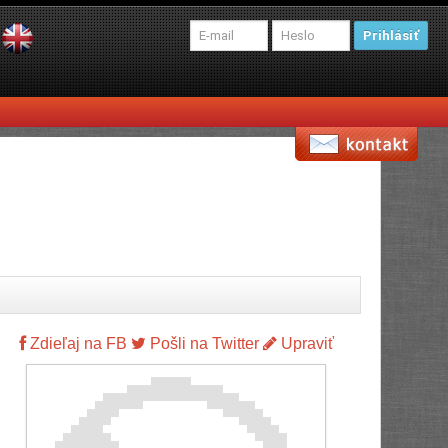
Prihlásiť
Zdieľaj na FB
Pošli na Twitter
Upraviť