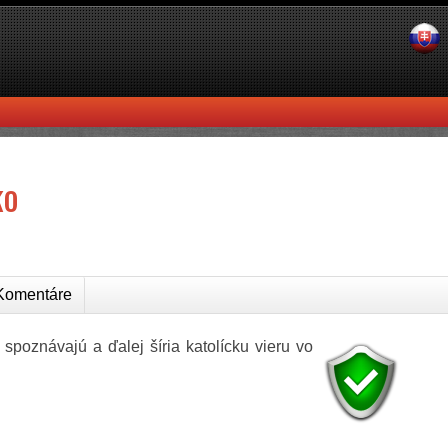
ko
omentáre
í spoznávajú a ďalej šíria katolícku vieru vo