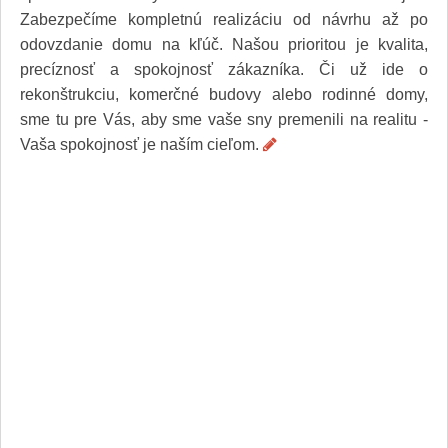
Služby
Zabezpečíme kompletnú realizáciu od návrhu až po
Spoločnosť
odovzdanie domu na kľúč. Našou prioritou je kvalita,
Stavba, dom, záhrada
precíznosť a spokojnosť zákazníka. Či už ide o
Šport
rekonštrukciu, komerčné budovy alebo rodinné domy,
Veda a technika
Výpočtová technika
sme tu pre Vás, aby sme vaše sny premenili na realitu -
Výroba
Vaša spokojnosť je naším cieľom.
Vzdelávanie
Zábava, voľný čas
Zdravie a krása
Združenia
Zvieratá
PR články
Pridať nový PR článok
Pridať stránku
Kontakt