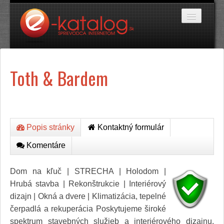
Katalóg stránok
Toth & Bardem
Domáce potreby
Doprava a cestovanie
Ekológia
Financie a trh
Firmy
Internetové obchody
Popis stránky
Kontaktný formulár
Jedlo a stravovanie
Komentáre
Kancelárske potreby
Kozmetika a kaderníctvo
Kultúra a umenie
Dom na kľuč | STRECHA | Holodom |
Literatúra a tlač
Hrubá stavba | Rekonštrukcie | Interiérový
Obchodná činnosť
dizajn | Okná a dvere | Klimatizácia, tepelné
Oblečenie a módne doplnky
čerpadlá a rekuperácia Poskytujeme široké
Priemysel
Servis
spektrum stavebných služieb a interiérového dizajnu.