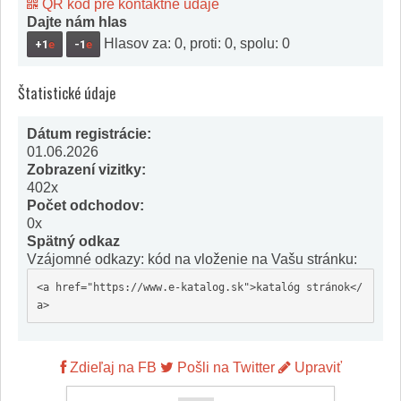
QR kód pre kontaktné údaje
Dajte nám hlas
Hlasov za: 0, proti: 0, spolu: 0
+1
e
-1
e
Štatistické údaje
Dátum registrácie:
01.06.2026
Zobrazení vizitky:
402x
Počet odchodov:
0x
Spätný odkaz
Vzájomné odkazy: kód na vloženie na Vašu stránku:
<a href="https://www.e-katalog.sk">katalóg stránok</
a>
Zdieľaj na FB
Pošli na Twitter
Upraviť