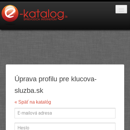
Katalóg stránok
PR články
Pridať stránku
Pridať PR
Úprava profilu pre klucova-
Kontakt
sluzba.sk
« Späť na katalóg