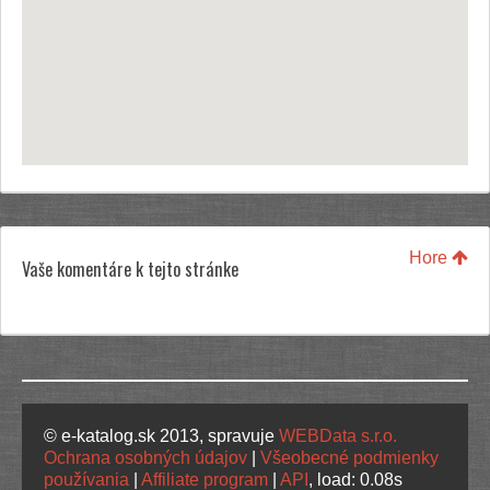
Hore
Vaše komentáre k tejto stránke
© e-katalog.sk 2013, spravuje
WEBData s.r.o.
Ochrana osobných údajov
|
Všeobecné podmienky
používania
|
Affiliate program
|
API
, load: 0.08s