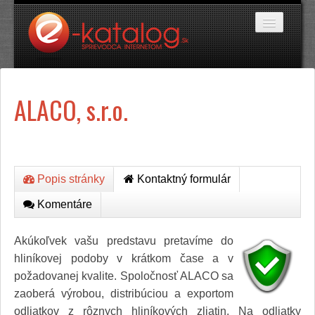
Katalóg stránok
ALACO, s.r.o.
Domáce potreby
Doprava a cestovanie
Ekológia
Financie a trh
Firmy
Internetové obchody
Popis stránky
Kontaktný formulár
Jedlo a stravovanie
Komentáre
Kancelárske potreby
Kozmetika a kaderníctvo
Kultúra a umenie
Akúkoľvek vašu predstavu pretavíme do
Literatúra a tlač
hliníkovej podoby v krátkom čase a v
Obchodná činnosť
požadovanej kvalite. Spoločnosť ALACO sa
Oblečenie a módne doplnky
zaoberá výrobou, distribúciou a exportom
Priemysel
Servis
odliatkov z rôznych hliníkových zliatin. Na odliatky