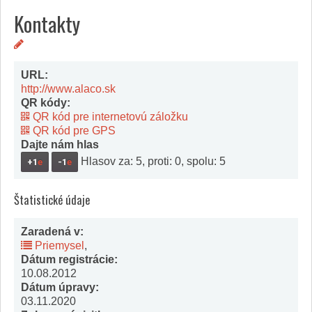
Kontakty
URL:
http://www.alaco.sk
QR kódy:
QR kód pre internetovú záložku
QR kód pre GPS
Dajte nám hlas
Hlasov za: 5, proti: 0, spolu: 5
+1
e
-1
e
Štatistické údaje
Zaradená v:
Priemysel
,
Dátum registrácie:
10.08.2012
Dátum úpravy:
03.11.2020