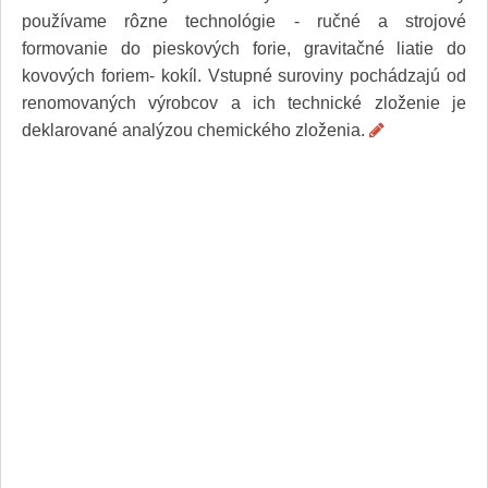
Služby
používame rôzne technológie - ručné a strojové
Spoločnosť
formovanie do pieskových forie, gravitačné liatie do
Stavba, dom, záhrada
kovových foriem- kokíl. Vstupné suroviny pochádzajú od
Šport
renomovaných výrobcov a ich technické zloženie je
Veda a technika
Výpočtová technika
deklarované analýzou chemického zloženia.
Výroba
Vzdelávanie
Zábava, voľný čas
Zdravie a krása
Združenia
Zvieratá
PR články
Pridať nový PR článok
Pridať stránku
Kontakt