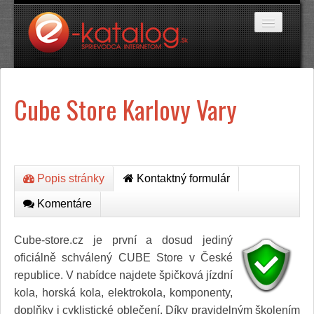
Katalóg stránok
Cube Store Karlovy Vary
Domáce potreby
Doprava a cestovanie
Ekológia
Financie a trh
Firmy
Internetové obchody
Popis stránky
Kontaktný formulár
Jedlo a stravovanie
Komentáre
Kancelárske potreby
Kozmetika a kaderníctvo
Kultúra a umenie
Cube-store.cz je první a dosud jediný
Literatúra a tlač
oficiálně schválený CUBE Store v České
Obchodná činnosť
republice. V nabídce najdete špičková jízdní
Oblečenie a módne doplnky
kola, horská kola, elektrokola, komponenty,
Priemysel
Servis
doplňky i cyklistické oblečení. Díky pravidelným školením