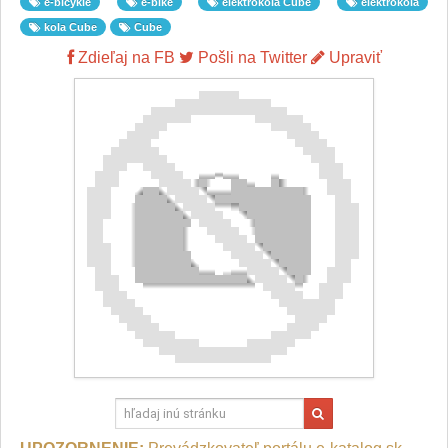
e-bicykle
e-bike
elektrokola Cube
elektrokola
kola Cube
Cube
Zdieľaj na FB
Pošli na Twitter
Upraviť