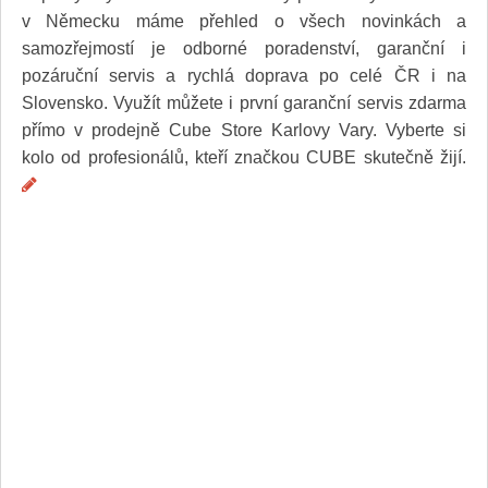
Služby
v Německu máme přehled o všech novinkách a
Spoločnosť
samozřejmostí je odborné poradenství, garanční i
Stavba, dom, záhrada
pozáruční servis a rychlá doprava po celé ČR i na
Šport
Slovensko. Využít můžete i první garanční servis zdarma
Veda a technika
Výpočtová technika
přímo v prodejně Cube Store Karlovy Vary. Vyberte si
Výroba
kolo od profesionálů, kteří značkou CUBE skutečně žijí.
Vzdelávanie
Zábava, voľný čas
Zdravie a krása
Združenia
Zvieratá
PR články
Pridať nový PR článok
Pridať stránku
Kontakt