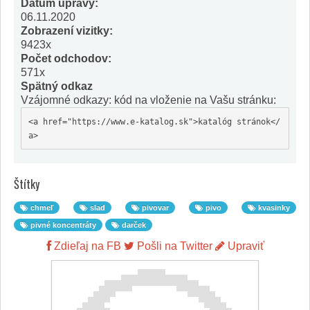
Dátum úpravy:
06.11.2020
Zobrazení vizitky:
9423x
Počet odchodov:
571x
Spätný odkaz
Vzájomné odkazy: kód na vloženie na Vašu stránku:
<a href="https://www.e-katalog.sk">katalóg stránok</
a>
Štítky
chmeľ
slad
pivovar
pivo
kvasinky
pivné koncentráty
darček
Zdieľaj na FB
Pošli na Twitter
Upraviť