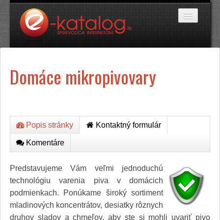
Katalóg stránok
Domáce mikropivovary
Domáce potreby
Doprava a cestovanie
Ekológia
Financie a trh
Firmy
Internetové obchody
Popis stránky
Kontaktný formulár
Jedlo a stravovanie
Komentáre
Kancelárske potreby
Kozmetika a kaderníctvo
Kultúra a umenie
Predstavujeme Vám veľmi jednoduchú
Literatúra a tlač
technológiu varenia piva v domácich
Obchodná činnosť
podmienkach. Ponúkame široký sortiment
Oblečenie a módne doplnky
mladinových koncentrátov, desiatky rôznych
Priemysel
Servis
druhov sladov a chmeľov, aby ste si mohli uvariť pivo