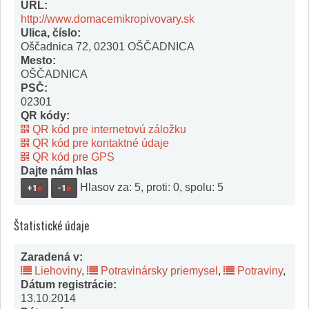
URL:
http://www.domacemikropivovary.sk
Ulica, číslo:
Oščadnica 72, 02301 OŠČADNICA
Mesto:
OŠČADNICA
PSČ:
02301
QR kódy:
QR kód pre internetovú záložku
QR kód pre kontaktné údaje
QR kód pre GPS
Dajte nám hlas
Hlasov za: 5, proti: 0, spolu: 5
+1
e
-1
e
Štatistické údaje
Zaradená v:
Liehoviny
,
Potravinársky priemysel
,
Potraviny
,
Dátum registrácie:
13.10.2014