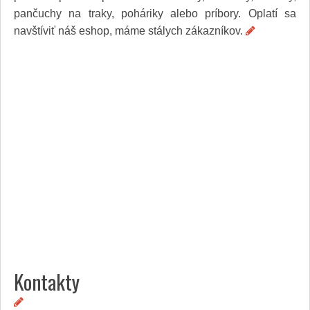
Služby
pančuchy na traky, poháriky alebo príbory. Oplatí sa
Spoločnosť
navštíviť náš eshop, máme stálych zákazníkov.
Stavba, dom, záhrada
Šport
Veda a technika
Výpočtová technika
Výroba
Vzdelávanie
Zábava, voľný čas
Zdravie a krása
Združenia
Zvieratá
PR články
Pridať nový PR článok
Pridať stránku
Kontakt
Kontakty