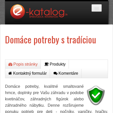
Katalóg stránok
Domáce potreby s tradíciou
Domáce potreby
Doprava a cestovanie
Ekológia
Financie a trh
Firmy
Internetové obchody
Popis stránky
Produkty
Jedlo a stravovanie
Kontaktný formulár
Komentáre
Kancelárske potreby
Kozmetika a kaderníctvo
Kultúra a umenie
Domáce potreby, kvalitné smaltované
Literatúra a tlač
hrnce, doplnky pre Vašu záhradu v podobe
Obchodná činnosť
kvetináčov, záhradných figúrok alebo
Oblečenie a módne doplnky
záhradného nábytku. Denne rozširujeme
Priemysel
Servis
ponuku potrieb pre deti - nočníky, vaničky, hračky,