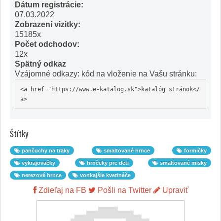
Dátum registrácie:
07.03.2022
Zobrazení vizitky:
15185x
Počet odchodov:
12x
Spätný odkaz
Vzájomné odkazy: kód na vloženie na Vašu stránku:
<a href="https://www.e-katalog.sk">katalóg stránok</
a>
Štítky
pančuchy na traky
smaltované hrnce
formičky
vykrajovačky
hrnčeky pre deti
smaltované misky
nerezové hrnce
vonkajšie kvetináče
Zdieľaj na FB
Pošli na Twitter
Upraviť