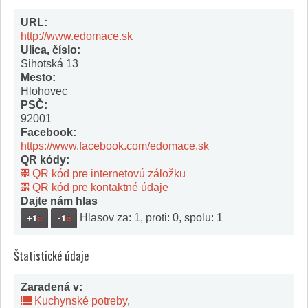
URL:
http://www.edomace.sk
Ulica, číslo:
Sihotská 13
Mesto:
Hlohovec
PSČ:
92001
Facebook:
https://www.facebook.com/edomace.sk
QR kódy:
QR kód pre internetovú záložku
QR kód pre kontaktné údaje
Dajte nám hlas
Hlasov za: 1, proti: 0, spolu: 1
+1
e
-1
e
Štatistické údaje
Zaradená v:
Kuchynské potreby
,