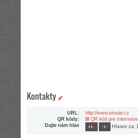
Kontakty
URL:
http://www.eroute.cz
QR kódy:
QR kód pre interneto
Dajte nám hlas
Hlasov za: 1,
+1
e
-1
e