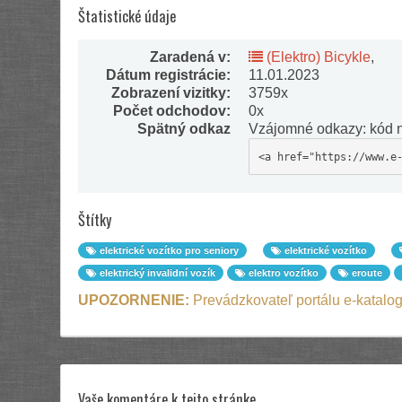
Štatistické údaje
Zaradená v:
(Elektro) Bicykle
,
Dátum registrácie:
11.01.2023
Zobrazení vizitky:
3759x
Počet odchodov:
0x
Spätný odkaz
Vzájomné odkazy: kód n
<a href="https://www.e
Štítky
elektrické vozítko pro seniory
elektrické vozítko
elektrický invalidní vozík
elektro vozítko
eroute
UPOZORNENIE:
Prevádzkovateľ portálu e-katalog
Vaše komentáre k tejto stránke