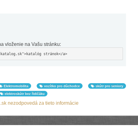
a vloženie na Vašu stránku:
-katalog.sk">katalóg stránok</a>
Elektromobilita
vozítko pro důchodce
skútr pro seniory
elektroskútr bez řidičáku
.sk nezodpovedá za tieto informácie