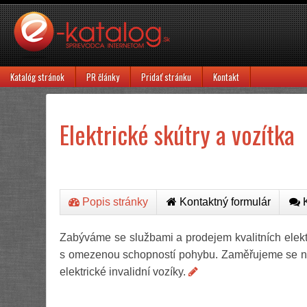
Katalóg stránok
PR články
Pridať stránku
Kontakt
Elektrické skútry a vozítka
Popis stránky
Kontaktný formulár
K
Zabýváme se službami a prodejem kvalitních elektr
s omezenou schopností pohybu. Zaměřujeme se na e
elektrické invalidní vozíky.