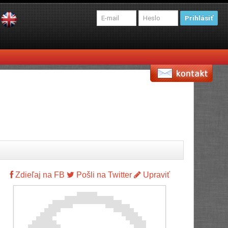
Prihlásiť
Zdieľaj na FB
Pošli na Twitter
Upraviť