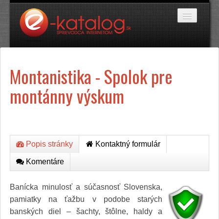
Katalóg stránok
Montanistika - Spolok pre
Domáce potreby
Doprava a cestovanie
montánny výskum
Ekológia
Financie a trh
Firmy
Internetové obchody
Jedlo a stravovanie
Kancelárske potreby
Popis stránky
Kontaktný formulár
Kozmetika a kaderníctvo
Komentáre
Kultúra a umenie
Literatúra a tlač
Obchodná činnosť
Banícka minulosť a súčasnosť Slovenska,
Oblečenie a módne doplnky
pamiatky na ťažbu v podobe starých
Priemysel
banských diel – šachty, štôlne, haldy a
Servis