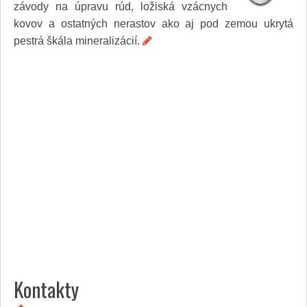
závody na úpravu rúd, ložiská vzácnych
Služby
Spoločnosť
kovov a ostatných nerastov ako aj pod zemou ukrytá
Stavba, dom, záhrada
pestrá škála mineralizácií.
Šport
Veda a technika
Výpočtová technika
Výroba
Vzdelávanie
Zábava, voľný čas
Zdravie a krása
Združenia
Zvieratá
PR články
Pridať nový PR článok
Pridať stránku
Kontakt
Kontakty