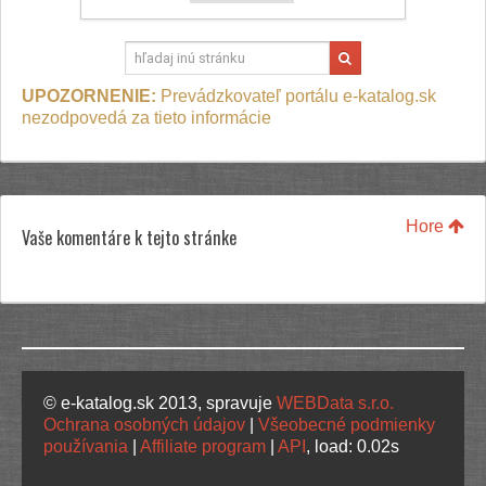
UPOZORNENIE:
Prevádzkovateľ portálu e-katalog.sk
nezodpovedá za tieto informácie
Hore
Vaše komentáre k tejto stránke
© e-katalog.sk 2013, spravuje
WEBData s.r.o.
Ochrana osobných údajov
|
Všeobecné podmienky
používania
|
Affiliate program
|
API
, load: 0.02s