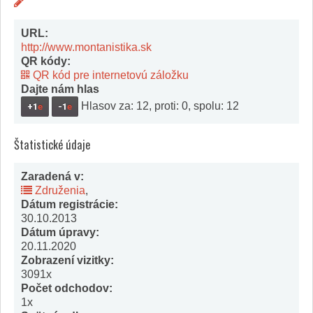
URL:
http://www.montanistika.sk
QR kódy:
QR kód pre internetovú záložku
Dajte nám hlas
Hlasov za: 12, proti: 0, spolu: 12
+1
e
-1
e
Štatistické údaje
Zaradená v:
Združenia
,
Dátum registrácie:
30.10.2013
Dátum úpravy:
20.11.2020
Zobrazení vizitky:
3091x
Počet odchodov:
1x