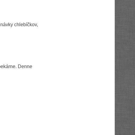
dnávky chlebíčkov,
 pekárne. Denne