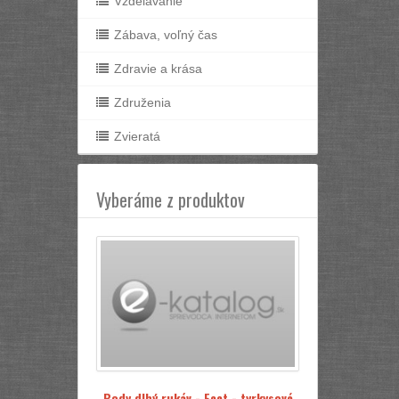
Vzdelávanie
Zábava, voľný čas
Zdravie a krása
Združenia
Zvieratá
Vyberáme z produktov
Body dlhý rukáv - Feet - tyrkysové