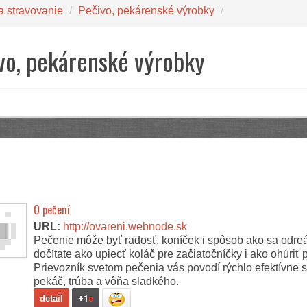
a stravovanie
/
Pečivo, pekárenské výrobky
/
vo, pekárenské výrobky
O pečení
URL:
http://ovareni.webnode.sk
Pečenie môže byť radosť, koníček i spôsob ako sa odre
dočítate ako upiecť koláč pre začiatočníčky i ako ohúriť
Prievozník svetom pečenia vás povodí rýchlo efektívne 
pekáč, trúba a vôňa sladkého.
detail
+1
e