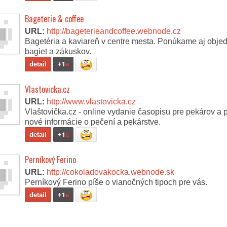
Bageterie & coffee
URL:
http://bageterieandcoffee.webnode.cz
Bagetéria a kaviareň v centre mesta. Ponúkame aj obje
bagiet a zákuskov.
detail
+1
e
Vlastovicka.cz
URL:
http://www.vlastovicka.cz
Vlaštovička.cz - online vydanie časopisu pre pekárov a
nové informácie o pečení a pekárstve.
detail
+1
e
Perníkový Ferino
URL:
http://cokoladovakocka.webnode.sk
Perníkový Ferino píše o vianočných tipoch pre vás.
detail
+1
e