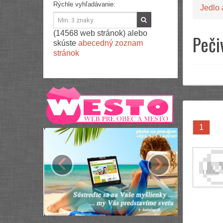
Rýchle vyhľadávanie:
Jedlo 
(14568 web stránok) alebo
Peči
skúste
abecedný zoznam
stránok
1
‹
›