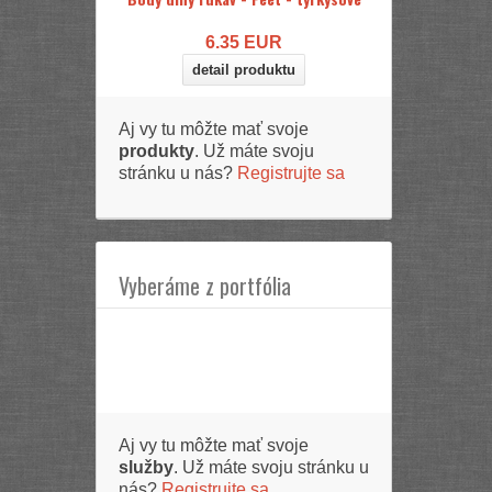
6.35
EUR
detail produktu
Aj vy tu môžte mať svoje
produkty
. Už máte svoju
stránku u nás?
Registrujte sa
Vyberáme z portfólia
Aj vy tu môžte mať svoje
služby
. Už máte svoju stránku u
nás?
Registrujte sa