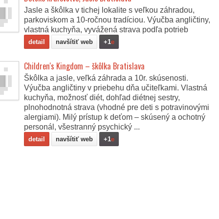
Jasle a škôlka v tichej lokalite s veľkou záhradou,
parkoviskom a 10-ročnou tradíciou. Výučba angličtiny,
vlastná kuchyňa, vyvážená strava podľa potrieb
detail
navšítiť web
+1
e
Children's Kingdom – škôlka Bratislava
Škôlka a jasle, veľká záhrada a 10r. skúsenosti.
Výučba angličtiny v priebehu dňa učiteľkami. Vlastná
kuchyňa, možnosť diét, dohľad diétnej sestry,
plnohodnotná strava (vhodné pre deti s potravinovými
alergiami). Milý prístup k deťom – skúsený a ochotný
personál, všestranný psychický ...
detail
navšítiť web
+1
e