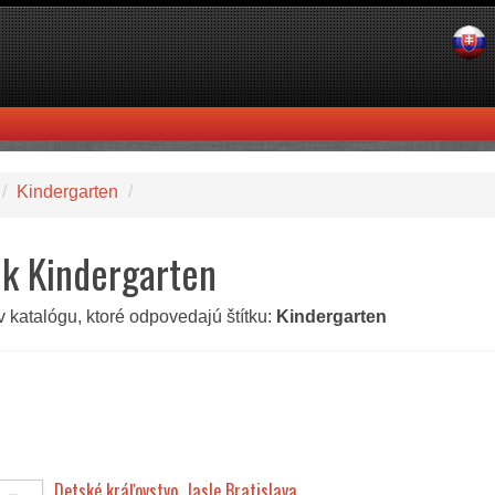
/
Kindergarten
/
ok Kindergarten
v katalógu, ktoré odpovedajú štítku:
Kindergarten
Detské kráľovstvo, Jasle Bratislava