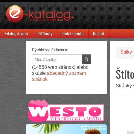
Katalóg stránok
PR články
Pridať stránku
Kontakt
Rýchle vyhľadávanie:
Štítky
(14568 web stránok) alebo
Štít
skúste
abecedný zoznam
stránok
Stránky 