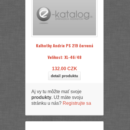
Kalhotky Andrie PS 219 červená
Velikost: XL-46/48
132.00
CZK
detail produktu
Aj vy tu môžte mať svoje
produkty
. Už máte svoju
stránku u nás?
Registrujte sa