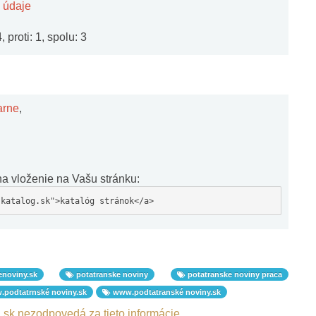
 údaje
 proti: 1, spolu: 3
arne
,
a vloženie na Vašu stránku:
-katalog.sk">katalóg stránok</a>
noviny.sk
potatranske noviny
potatranske noviny praca
podtatrnské noviny.sk
www.podtatranské noviny.sk
.sk nezodpovedá za tieto informácie