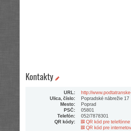
Kontakty
URL:
http://www.podtatranske
Ulica, číslo:
Popradské nábrežie 17
Mesto:
Poprad
PSČ:
05801
Telefón:
052/7878301
QR kódy:
QR kód pre telefónne 
QR kód pre interneto