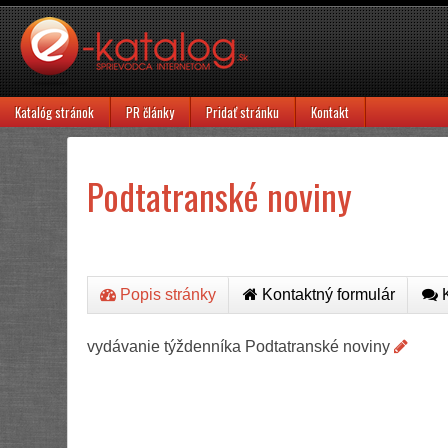
Katalóg stránok
PR články
Pridať stránku
Kontakt
Podtatranské noviny
Popis stránky
Kontaktný formulár
K
vydávanie týždenníka Podtatranské noviny