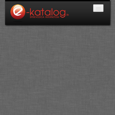
Katalóg stránok
Domáce potreby
Doprava a cestovanie
Ekológia
Financie a trh
Firmy
Internetové obchody
Jedlo a stravovanie
Kancelárske potreby
Kozmetika a kaderníctvo
Kultúra a umenie
Literatúra a tlač
Obchodná činnosť
Oblečenie a módne doplnky
Priemysel
Servis