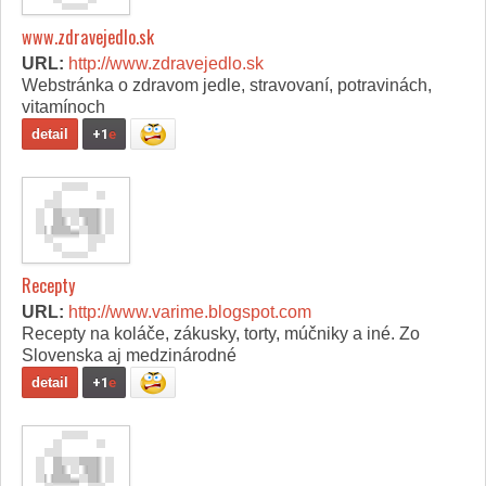
www.zdravejedlo.sk
URL:
http://www.zdravejedlo.sk
Webstránka o zdravom jedle, stravovaní, potravinách,
vitamínoch
detail
+1
e
Recepty
URL:
http://www.varime.blogspot.com
Recepty na koláče, zákusky, torty, múčniky a iné. Zo
Slovenska aj medzinárodné
detail
+1
e