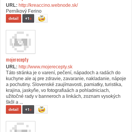
URL:
http://kreaccino.webnode.sk/
Perníkový Ferino
detail
+1
e
mojerecepty
URL:
http://www.mojerecepty.sk
Táto stránka je o varení, pečení, nápadoch a radách do
kuchyne ale aj pre zdravie, zavaranie, nakladanie, nápoje
a pochutiny. Slovenské zaujímavosti, pamiatky, turistika,
krajina, jaskyňe, vo fotografiaách a pohladniciach,
užitočné rady v banneroch a linkách, zoznam vysokých
škôl a ...
detail
+1
e