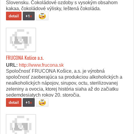
Slovensku. Čokoládové ozdoby s vysokým obsahom
kakaa, čokoládové výlisky, leštená čokoláda.
detail
+1
e
FRUCONA Košice a.s.
URL:
http://www.frucona.sk
Spoločnosť FRUCONA Košice, a.s. je výrobná
spoločnosť zaoberajúca sa produkciou alkoholických a
nealkoholických nápojov, sirupov, octu, sterilizovanej
zeleniny a ovocia, ktorej história siaha až do začiatku
sedemdesiatych rokov 20. storočia.
detail
+1
e