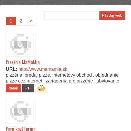
Hľadaj web
1
2
>
Pizzéria MaMaMia
URL:
http://www.mamamia.sk
pizzéria, predaj pizze, internetový obchod , objednanie
pizze cez internet , zariadenia pre pizzérie , ubytovanie
detail
+1
e
Perníkový Ferino