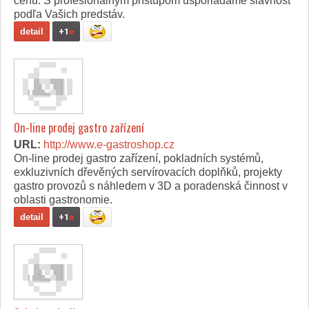
cenu. S profesionálnym prístupom usporiadame slávnosť
podľa Vašich predstáv.
detail
+1
e
On-line prodej gastro zařízení
URL:
http://www.e-gastroshop.cz
On-line prodej gastro zařízení, pokladních systémů,
exkluzivních dřevěných servírovacích doplňků, projekty
gastro provozů s náhledem v 3D a poradenská činnost v
oblasti gastronomie.
detail
+1
e