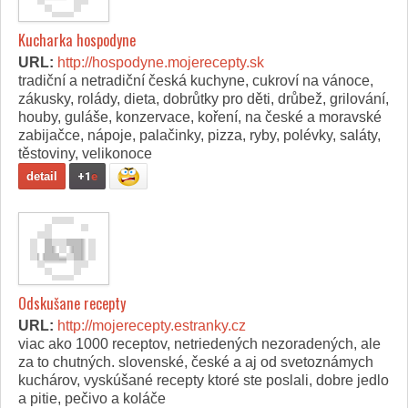
Kucharka hospodyne
URL:
http://hospodyne.mojerecepty.sk
tradiční a netradiční česká kuchyne, cukroví na vánoce,
zákusky, rolády, dieta, dobrůtky pro děti, drůbež, grilování,
houby, guláše, konzervace, koření, na české a moravské
zabijačce, nápoje, palačinky, pizza, ryby, polévky, saláty,
těstoviny, velikonoce
detail
+1
e
Odskušane recepty
URL:
http://mojerecepty.estranky.cz
viac ako 1000 receptov, netriedených nezoradených, ale
za to chutných. slovenské, české a aj od svetoznámych
kuchárov, vyskúšané recepty ktoré ste poslali, dobre jedlo
a pitie, pečivo a koláče