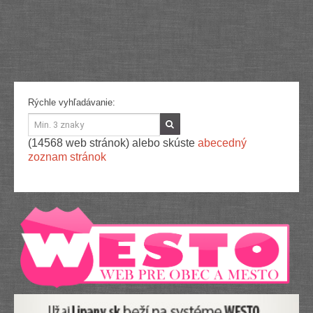
Služby
Spoločnosť
Stavba, dom, záhrada
Šport
Veda a technika
Výpočtová technika
Výroba
Rýchle vyhľadávanie:
Vzdelávanie
Zábava, voľný čas
Zdravie a krása
(14568 web stránok) alebo skúste
abecedný
Združenia
zoznam stránok
Zvieratá
PR články
Pridať nový PR článok
Pridať stránku
Kontakt