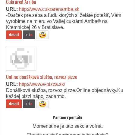
Cukráreň Arriba
URL:
http://www.cukrarenarriba.sk
-Darček pre seba a ľudí, ktorých si želáte potešiť, Vám
vyrobíme na mieru vo Vašej cukrárni Arriba® na
Kremnickej 26 v Bratislave.
detail
+1
e
Online donášková služba, rozvoz pizze
URL:
http://www.e-pizza.sk/
Donášková služba, rozvoz pizze.Online objednávky.Ku
každej pizzi nápoj zadarmo.
detail
+1
e
Partneri portálu
Momentálne je táto sekcia voľná.