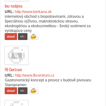
bez nadpisu
URL:
http://www.berkana.sk
internetový obchod s biopotravinami, zdravou a
špeciálnou výživou, makrobiotickou stravou,
ekodrogériou a ekokozmetikou - široký sortiment za
vynikajúce ceny
detail
+1
e
FB Centrum
URL:
http://www.fbcentrum.cz
Gastronomický koncept a provoz v budově pivovaru
Staropramen
detail
+1
e