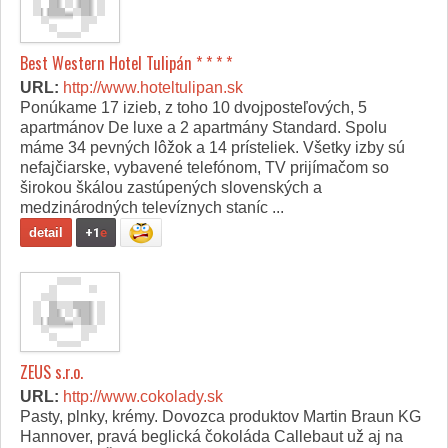
Best Western Hotel Tulipán * * * *
URL:
http://www.hoteltulipan.sk
Ponúkame 17 izieb, z toho 10 dvojposteľových, 5
apartmánov De luxe a 2 apartmány Standard. Spolu
máme 34 pevných lôžok a 14 prísteliek. Všetky izby sú
nefajčiarske, vybavené telefónom, TV prijímačom so
širokou škálou zastúpených slovenských a
medzinárodných televíznych staníc ...
detail
+1
e
ZEUS s.r.o.
URL:
http://www.cokolady.sk
Pasty, plnky, krémy. Dovozca produktov Martin Braun KG
Hannover, pravá beglická čokoláda Callebaut už aj na