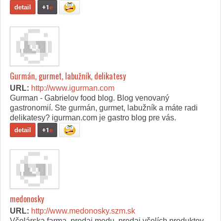
detail
+1
e
Gurmán, gurmet, labužník, delikatesy
URL:
http://www.igurman.com
Gurman - Gabrielov food blog. Blog venovaný
gastronomií. Ste gurmán, gurmet, labužník a máte radi
delikatesy? igurman.com je gastro blog pre vás.
detail
+1
e
medonosky
URL:
http://www.medonosky.szm.sk
Včelárska farma, predaj medu, predaj včelích produktov,