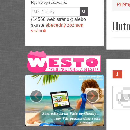
Rýchle vyhľadávanie:
Priem
(14568 web stránok) alebo
Hutn
skúste
abecedný zoznam
stránok
1
‹
›