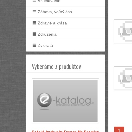
Vzdelávanie
Zábava, voľný čas
Zdravie a krása
Združenia
Zvieratá
Vyberáme z produktov
1
Detská kuchynka Frozen Ma Premier