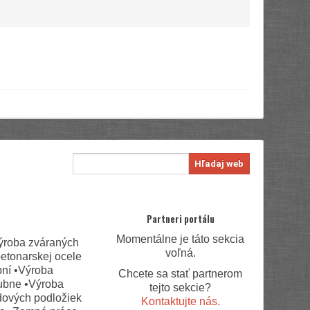
Hľadaj web
Partneri portálu
Momentálne je táto sekcia
Výroba zváraných
voľná.
betonarskej ocele
bní •Výroba
Chcete sa stať partnerom
rubne •Výroba
tejto sekcie?
rdových podložiek
Kontaktujte nás.