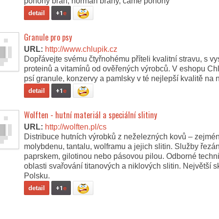
pohony brán, horman brány, came pohony
detail
+1
e
Granule pro psy
URL:
http://www.chlupik.cz
Dopřávejte svému čtyřnohému příteli kvalitní stravu, s
proteinů a vitamínů od ověřených výrobců. V eshopu Chl
psí granule, konzervy a pamlsky v té nejlepší kvalitě na 
detail
+1
e
Wolften - hutní materiál a speciální slitiny
URL:
http://wolften.pl/cs
Distribuce hutních výrobků z neželezných kovů – zejména
molybdenu, tantalu, wolframu a jejich slitin. Služby řezá
paprskem, gilotinou nebo pásovou pilou. Odborné techni
oblasti svařování titanových a niklových slitin. Největší s
Polsku.
detail
+1
e