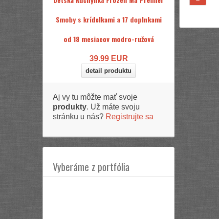
Smoby s krídelkami a 17 doplnkami
od 18 mesiacov modro-ružová
39.99
EUR
detail produktu
Aj vy tu môžte mať svoje
produkty
. Už máte svoju
stránku u nás?
Registrujte sa
Vyberáme z portfólia