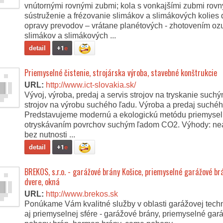
vnútornými rovnými zubmi; kola s vonkajšími zubmi rovn
sústruženie a frézovanie slimákov a slimákových kolies
opravy prevodov – vrátane planétových - zhotovením oz
slimákov a slimákových ...
detail
+1
e
Priemyselné čistenie, strojárska výroba, stavebné konštrukcie
URL:
http://www.ict-slovakia.sk/
Vývoj, výroba, predaj a servis strojov na tryskanie suc
strojov na výrobu suchého ľadu. Výroba a predaj suchéh
Predstavujeme modernú a ekologickú metódu priemyseln
otryskávaním povrchov suchým ľadom CO2. Výhody: ne
bez nutnosti ...
detail
+1
e
BREKOS, s.r.o. - garážové brány Košice, priemyselné garážové br
dvere, okná
URL:
http://www.brekos.sk
Ponúkame Vám kvalitné služby v oblasti garážovej techn
aj priemyselnej sfére - garážové brány, priemyselné gar