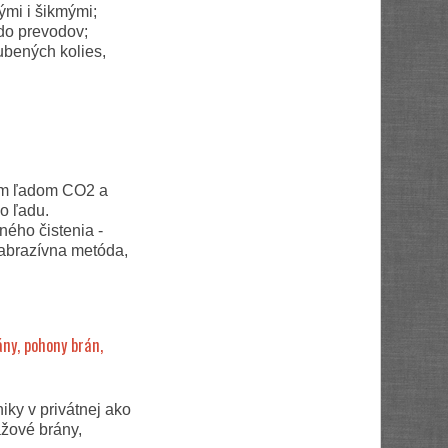
ými i šikmými;
 do prevodov;
ubených kolies,
hým ľadom CO2 a
o ľadu.
ého čistenia -
abrazívna metóda,
ány, pohony brán,
iky v privátnej ako
ážové brány,