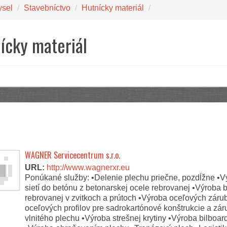
ysel
/
Stavebníctvo
/
Hutnícky materiál
/
ícky materiál
WAGNER Servicecentrum s.r.o.
URL:
http://www.wagnerxr.eu
Ponúkané služby: •Delenie plechu priečne, pozdĺžne •
sietí do betónu z betonarskej ocele rebrovanej •Výroba 
rebrovanej v zvitkoch a prútoch •Výroba oceľových záru
oceľových profilov pre sadrokartónové konštrukcie a zá
vlnitého plechu •Výroba strešnej krytiny •Výroba bilboa