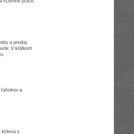
ka •Zemné práce,
robu a predaj
vok. V krátkom
u.
 ťahokov a
 kolesa s