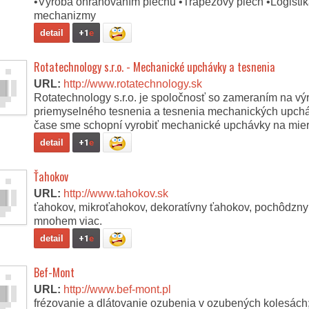
•Výroba ohraňovaním plechu •Trapézový plech •Logisti
mechanizmy
detail
+1
e
Rotatechnology s.r.o. - Mechanické upchávky a tesnenia
URL:
http://www.rotatechnology.sk
Rotatechnology s.r.o. je spoločnosť so zameraním na vý
priemyselného tesnenia a tesnenia mechanických upchá
čase sme schopní vyrobiť mechanické upchávky na mier
detail
+1
e
Ťahokov
URL:
http://www.tahokov.sk
ťahokov, mikroťahokov, dekoratívny ťahokov, pochôdzny
mnohem viac.
detail
+1
e
Bef-Mont
URL:
http://www.bef-mont.pl
frézovanie a dlátovanie ozubenia v ozubených kolesách;