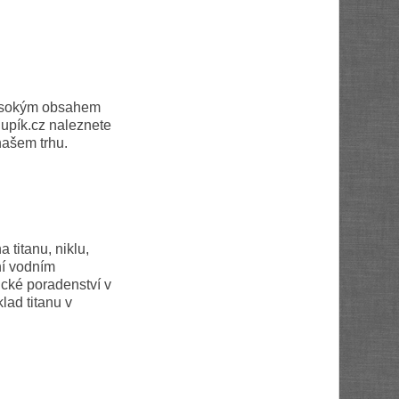
 vysokým obsahem
upík.cz naleznete
našem trhu.
 titanu, niklu,
ní vodním
cké poradenství v
klad titanu v