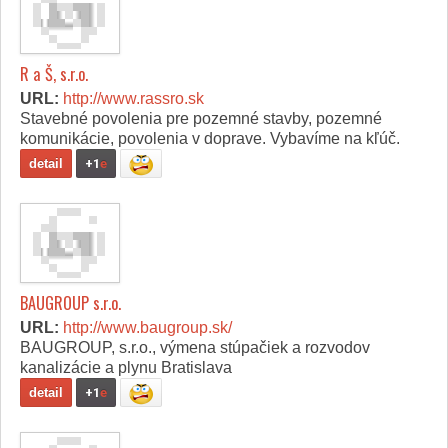
R a Š, s.r.o.
URL:
http://www.rassro.sk
Stavebné povolenia pre pozemné stavby, pozemné
komunikácie, povolenia v doprave. Vybavíme na kľúč.
detail
+1
e
BAUGROUP s.r.o.
URL:
http://www.baugroup.sk/
BAUGROUP, s.r.o., výmena stúpačiek a rozvodov
kanalizácie a plynu Bratislava
detail
+1
e