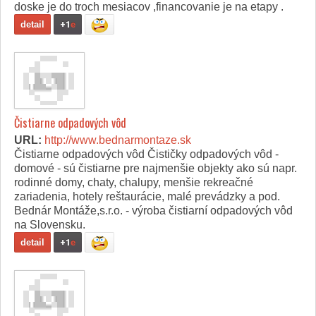
doske je do troch mesiacov ,financovanie je na etapy .
detail
+1
e
Čistiarne odpadových vôd
URL:
http://www.bednarmontaze.sk
Čistiarne odpadových vôd Čističky odpadových vôd -
domové - sú čistiarne pre najmenšie objekty ako sú napr.
rodinné domy, chaty, chalupy, menšie rekreačné
zariadenia, hotely reštaurácie, malé prevádzky a pod.
Bednár Montáže,s.r.o. - výroba čistiarní odpadových vôd
na Slovensku.
detail
+1
e