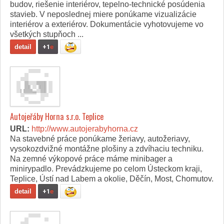
budov, riešenie interiérov, tepelno-technické posúdenia
stavieb. V neposlednej miere ponúkame vizualizácie
interiérov a exteriérov. Dokumentácie vyhotovujeme vo
všetkých stupňoch ...
detail
+1
e
Autojeřáby Horna s.r.o. Teplice
URL:
http://www.autojerabyhorna.cz
Na stavebné práce ponúkame žeriavy, autožeriavy,
vysokozdvižné montážne plošiny a zdvíhaciu techniku.
Na zemné výkopové práce máme minibager a
minirypadlo. Prevádzkujeme po celom Ústeckom kraji,
Teplice, Ústí nad Labem a okolie, Děčín, Most, Chomutov.
detail
+1
e