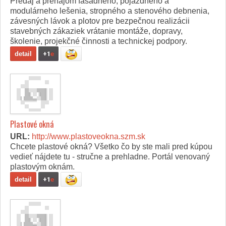
Predaj a prenájom fasádneho, pojazdného a
modulárneho lešenia, stropného a stenového debnenia,
závesných lávok a plotov pre bezpečnou realizácii
stavebných zákaziek vrátanie montáže, dopravy,
školenie, projekčné činnosti a technickej podpory.
detail
+1
e
Plastové okná
URL:
http://www.plastoveokna.szm.sk
Chcete plastové okná? Všetko čo by ste mali pred kúpou
vedieť nájdete tu - stručne a prehladne. Portál venovaný
plastovým oknám.
detail
+1
e