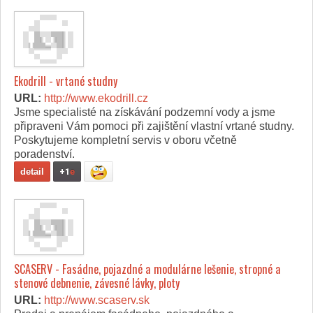
Ekodrill - vrtané studny
URL:
http://www.ekodrill.cz
Jsme specialisté na získávání podzemní vody a jsme
připraveni Vám pomoci při zajištění vlastní vrtané studny.
Poskytujeme kompletní servis v oboru včetně
poradenství.
detail
+1
e
SCASERV - Fasádne, pojazdné a modulárne lešenie, stropné a
stenové debnenie, závesné lávky, ploty
URL:
http://www.scaserv.sk