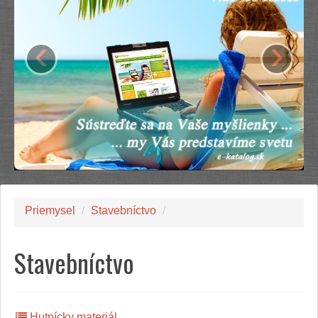
‹
›
Priemysel
/
Stavebníctvo
/
Stavebníctvo
Hutnícky materiál