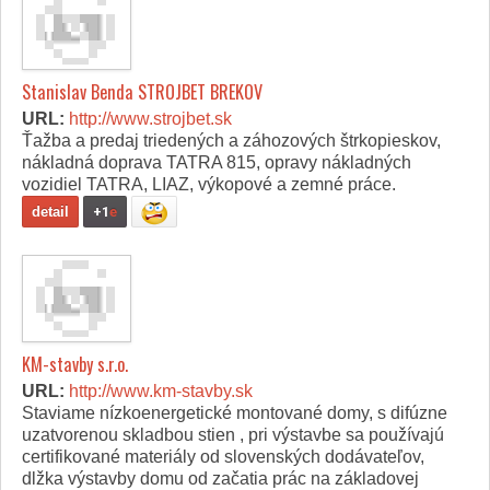
Stanislav Benda STROJBET BREKOV
URL:
http://www.strojbet.sk
Ťažba a predaj triedených a záhozových štrkopieskov,
nákladná doprava TATRA 815, opravy nákladných
vozidiel TATRA, LIAZ, výkopové a zemné práce.
detail
+1
e
KM-stavby s.r.o.
URL:
http://www.km-stavby.sk
Staviame nízkoenergetické montované domy, s difúzne
uzatvorenou skladbou stien , pri výstavbe sa používajú
certifikované materiály od slovenských dodávateľov,
dlžka výstavby domu od začatia prác na základovej