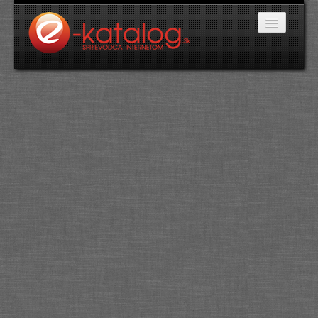
Katalóg stránok
Domáce potreby
Doprava a cestovanie
Ekológia
Financie a trh
Firmy
Internetové obchody
Jedlo a stravovanie
Kancelárske potreby
Kozmetika a kaderníctvo
Kultúra a umenie
Literatúra a tlač
Obchodná činnosť
Oblečenie a módne doplnky
Priemysel
Servis