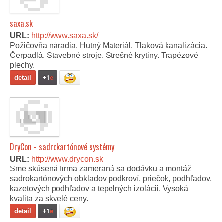
saxa.sk
URL:
http://www.saxa.sk/
Požičovňa náradia. Hutný Materiál. Tlaková kanalizácia.
Čerpadlá. Stavebné stroje. Strešné krytiny. Trapézové
plechy.
detail
+1
e
DryCon - sadrokartónové systémy
URL:
http://www.drycon.sk
Sme skúsená firma zameraná sa dodávku a montáž
sadrokartónových obkladov podkroví, priečok, podhľadov,
kazetových podhľadov a tepelných izolácii. Vysoká
kvalita za skvelé ceny.
detail
+1
e