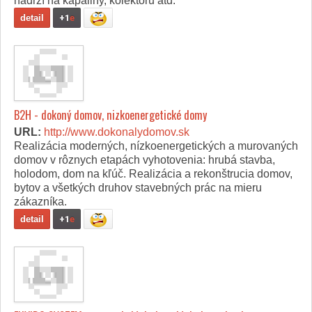
nádrží na kapaliny, kolektorů atd.
detail
+1
e
B2H - dokoný domov, nizkoenergetické domy
URL:
http://www.dokonalydomov.sk
Realizácia moderných, nízkoenergetických a murovaných
domov v rôznych etapách vyhotovenia: hrubá stavba,
holodom, dom na kľúč. Realizácia a rekonštrucia domov,
bytov a všetkých druhov stavebných prác na mieru
zákazníka.
detail
+1
e