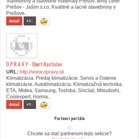
Stavebniny a stavebné materiály Prešov, tehly Leier
Prešov - Jašim s.r.o. Kvalitné a lacné stavebniny v
Prešove.
detail
+1
e
O P R A V Y - Ebert Rastislav
URL:
http://www.opravy.sk
Klimatizácia. Predaj klimatizácie. Servis a čistenie
klimatizácie. Autoklimatizácia. Klimatizačná technika.
ETA, Midea, Samsung, Toshiba, Sinclair, Mitsubishi,
Coolexpert, Horma..
detail
+1
e
Partneri portálu
Chcete sa stať partnerom tejto sekcie?