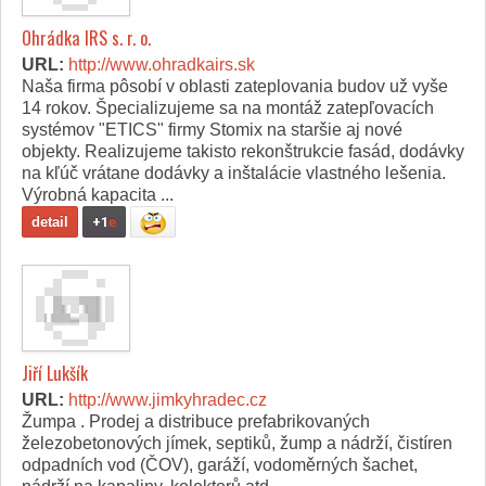
Ohrádka IRS s. r. o.
URL:
http://www.ohradkairs.sk
Naša firma pôsobí v oblasti zateplovania budov už vyše
14 rokov. Špecializujeme sa na montáž zatepľovacích
systémov "ETICS" firmy Stomix na staršie aj nové
objekty. Realizujeme takisto rekonštrukcie fasád, dodávky
na kľúč vrátane dodávky a inštalácie vlastného lešenia.
Výrobná kapacita ...
detail
+1
e
Jiří Lukšík
URL:
http://www.jimkyhradec.cz
Žumpa . Prodej a distribuce prefabrikovaných
železobetonových jímek, septiků, žump a nádrží, čistíren
odpadních vod (ČOV), garáží, vodoměrných šachet,