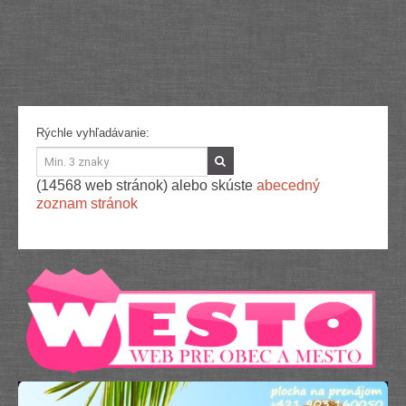
Služby
Spoločnosť
Stavba, dom, záhrada
Šport
Veda a technika
Výpočtová technika
Výroba
Rýchle vyhľadávanie:
Vzdelávanie
Zábava, voľný čas
Zdravie a krása
(14568 web stránok) alebo skúste
abecedný
Združenia
zoznam stránok
Zvieratá
PR články
Pridať nový PR článok
Pridať stránku
Kontakt