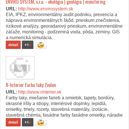
ENVIRO SYSTEM, s.r.o. - ekológia | geológia | monitoring
URL:
http://www.envirosystem.sk
EIA, IPKZ, environmentálny audit podniku, prevencia a
náprava environmentálnych škôd, prieskum znečistenia,
rizikové analýzy, georadarový prieskum, environmentálne
záťaže, monitoring - podzemná voda, pôda, zeminy. GIS
a numerická simulácia.
detail
+1
e
R-Interier Farba laky Zvolen
URL:
http://www.rinterier.sk
Farby laky, miešanie farieb a omietok, tapety, bordúry,
okrasné lišty a stropy, interiérové doplnky, lepidlá,
omietky, tmely, rozety, stavebná materiály, izolácie,
stavebná chémia, fasádne farby fasádne omietky, náradie
detail
+1
e