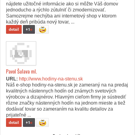
nájdete užitočné informácie ako si môžte Váš domov
jednoducho a rýchlo zútulniť či zmodernizovať.
Samozrejme nechýba ani internetový shop v ktorom
každý deň pribúda nový tovar, ...
detail
+1
e
Pavol Šulava ml.
URL:
http://www.hodiny-na-stenu.sk
Náš e-shop hodiny-na-stenu.sk je zameraný na na predaj
kvalitných nástennych hodín od známych svetových
výrobcov a dizajnérov. Hlavným cieľom firmy je sústrediť
rôzne značky nástenných hodín na jednom mieste a tiež
dodávať tovar so zameraním na kvalitu detailov za
prijateľné ...
detail
+1
e