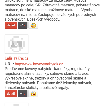
Široký sortiment matracov za nízke ceny. Rozvoz
matracov po celej SR. Zdravotné matrace, polyuretánové
matrace, detské matrace, pružinové matrace.. Výroba
matracov na mieru. Zastupujeme všetkých popredných
slovenských a českých výrobcov.
detail
+1
e
Ladislav Kroupa
URL:
http://www.kovovynabytek.cz
Predávame kovový nábytok - kartotéky, registratúry,
registračné skrine, šatníky, šatňové skrine a lavice,
výkresové skrine, trezory a ohňovzdorné skrine a
dielenský nábytok. Ponúkame tiež lekársky nábytok,
kancelárske stoličky a policové regály.
detail
+1
e