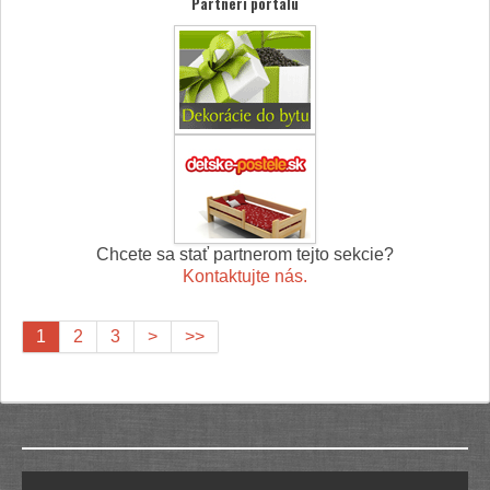
Partneri portálu
Chcete sa stať partnerom tejto sekcie?
Kontaktujte nás.
1
2
3
>
>>