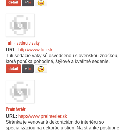
detail
+1
e
Tuli - sedacie vaky
URL:
http://www.tuli.sk
Tuli sedacie vaky sú osvedčenou slovenskou značkou,
ktorá ponúka pohodlné, štýlové a kvalitné sedenie.
detail
+1
e
Preinteriér
URL:
http://www.preinterier.sk
Stránka je venovaná dekoráciám do interiéru so
špecializáciou na dekoráciu stien. Na stránke postupne