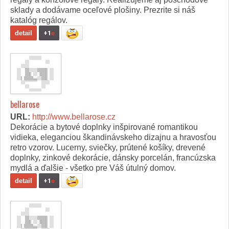
sklady a dodávame oceľové plošiny. Prezrite si náš
katalóg regálov.
detail
+1
e
bellarose
URL:
http://www.bellarose.cz
Dekorácie a bytové doplnky inšpirované romantikou
vidieka, eleganciou škandinávskeho dizajnu a hravosťou
retro vzorov. Lucerny, sviečky, prútené košíky, drevené
doplnky, zinkové dekorácie, dánsky porcelán, francúzska
mydlá a ďalšie - všetko pre Váš útulný domov.
detail
+1
e