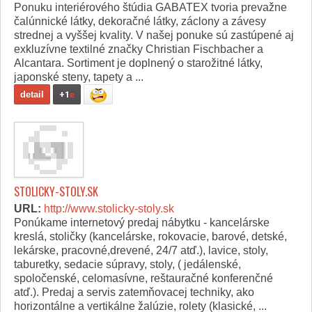
Ponuku interiérového štúdia GABATEX tvoria prevažne
čalúnnické látky, dekoračné látky, záclony a závesy
strednej a vyššej kvality. V našej ponuke sú zastúpené aj
exkluzívne textilné značky Christian Fischbacher a
Alcantara. Sortiment je doplnený o starožitné látky,
japonské steny, tapety a ...
detail
+1
e
STOLICKY-STOLY.SK
URL:
http://www.stolicky-stoly.sk
Ponúkame internetový predaj nábytku - kancelárske
kreslá, stoličky (kancelárske, rokovacie, barové, detské,
lekárske, pracovné,drevené, 24/7 atď.), lavice, stoly,
taburetky, sedacie súpravy, stoly, ( jedálenské,
spoločenské, celomasívne, reštauračné konferenčné
atď.). Predaj a servis zatemňovacej techniky, ako
horizontálne a vertikálne žalúzie, rolety (klasické, ...