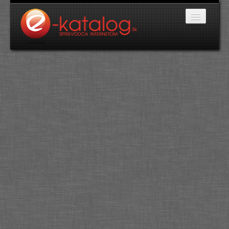
Katalóg stránok
Domáce potreby
Doprava a cestovanie
Ekológia
Financie a trh
Firmy
Internetové obchody
Jedlo a stravovanie
Kancelárske potreby
Kozmetika a kaderníctvo
Kultúra a umenie
Literatúra a tlač
Obchodná činnosť
Oblečenie a módne doplnky
Priemysel
Servis