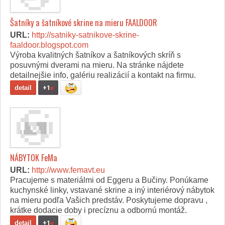
Šatníky a šatníkové skrine na mieru FAALDOOR
URL:
http://satniky-satnikove-skrine-
faaldoor.blogspot.com
Výroba kvalitných šatníkov a šatníkových skríň s
posuvnými dverami na mieru. Na stránke nájdete
detailnejšie info, galériu realizácií a kontakt na firmu.
detail
+1
e
NÁBYTOK FeMa
URL:
http://www.femavt.eu
Pracujeme s materiálmi od Eggeru a Bučiny. Ponúkame
kuchynské linky, vstavané skrine a iný interiérový nábytok
na mieru podľa Vašich predstáv. Poskytujeme dopravu ,
krátke dodacie doby i precíznu a odbornú montáž.
detail
+1
e