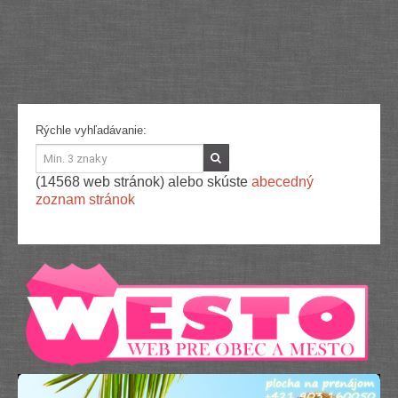
Služby
Spoločnosť
Stavba, dom, záhrada
Šport
Veda a technika
Výpočtová technika
Výroba
Rýchle vyhľadávanie:
Vzdelávanie
Zábava, voľný čas
Zdravie a krása
(14568 web stránok) alebo skúste
abecedný
Združenia
zoznam stránok
Zvieratá
PR články
Pridať nový PR článok
Pridať stránku
Kontakt