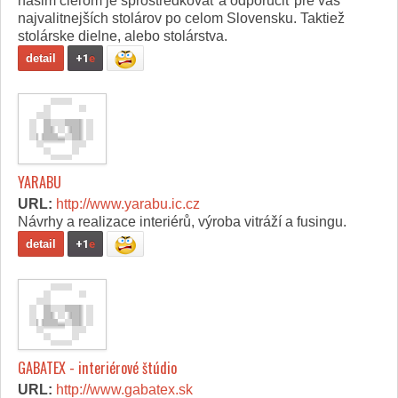
našim cieľom je sprostredkovať a odporučiť pre vás
najvalitnejších stolárov po celom Slovensku. Taktiež
stolárske dielne, alebo stolárstva.
detail
+1
e
YARABU
URL:
http://www.yarabu.ic.cz
Návrhy a realizace interiérů, výroba vitráží a fusingu.
detail
+1
e
GABATEX - interiérové štúdio
URL:
http://www.gabatex.sk