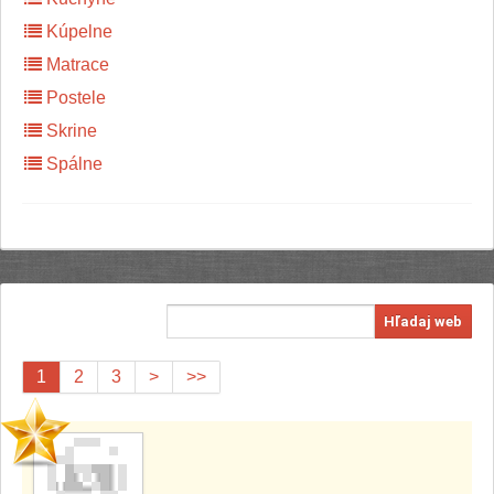
Kúpelne
Matrace
Postele
Skrine
Spálne
Hľadaj web
1
2
3
>
>>