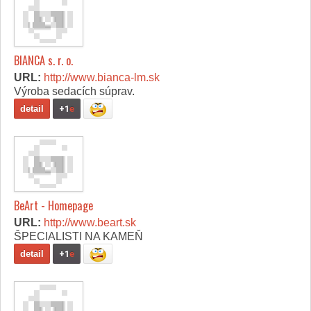
BIANCA s. r. o.
URL:
http://www.bianca-lm.sk
Výroba sedacích súprav.
detail
+1
e
BeArt - Homepage
URL:
http://www.beart.sk
ŠPECIALISTI NA KAMEŇ
detail
+1
e