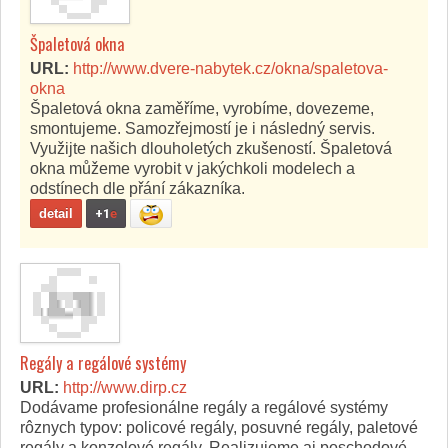
Špaletová okna
URL:
http://www.dvere-nabytek.cz/okna/spaletova-
okna
Špaletová okna zaměříme, vyrobíme, dovezeme,
smontujeme. Samozřejmostí je i následný servis.
Využijte našich dlouholetých zkušeností. Špaletová
okna můžeme vyrobit v jakýchkoli modelech a
odstínech dle přání zákazníka.
detail
+1
e
Regály a regálové systémy
URL:
http://www.dirp.cz
Dodávame profesionálne regály a regálové systémy
rôznych typov: policové regály, posuvné regály, paletové
regály a konzolové regály. Realizujeme aj poschodové