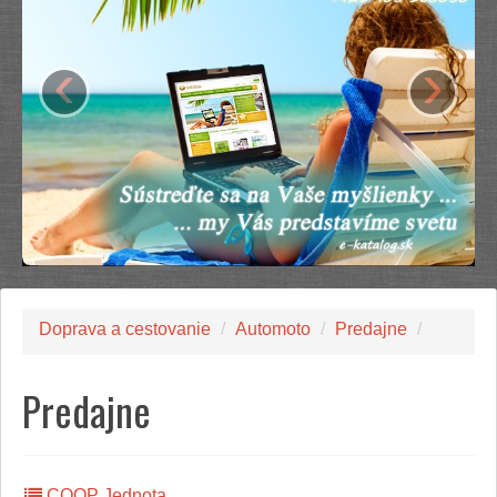
‹
›
Doprava a cestovanie
/
Automoto
/
Predajne
/
Predajne
COOP Jednota