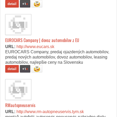
detail
+1
e
EUROCARS Company | dovoz automobilov z EU
URL:
http://www.eucars.sk
EUROCARS Company, predaj ojazdených automobilov,
predaj nových automobilov, dovoz automobilov, leasing
automobilov, najlepšie ceny na Slovensku
detail
+1
e
RMautopneuservis
URL:
http://www.rm-autopneuservis.tym.sk
montaž autofolii-autoservis-pneuservis-nahradne diely-