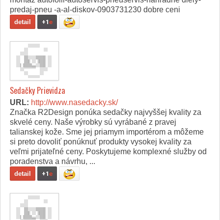
predaj-pneu -a-al-diskov-0903731230 dobre ceni
detail
+1
e
Sedačky Prievidza
URL:
http://www.nasedacky.sk/
Značka R2Design ponúka sedačky najvyššej kvality za
skvelé ceny. Naše výrobky sú vyrábané z pravej
talianskej kože. Sme jej priamym importérom a môžeme
si preto dovoliť ponúknuť produkty vysokej kvality za
veľmi prijateľné ceny. Poskytujeme komplexné služby od
poradenstva a návrhu, ...
detail
+1
e