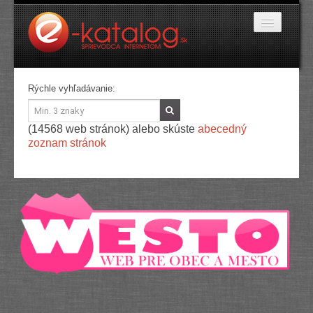
Katalóg stránok
Rýchle vyhľadávanie:
Domáce potreby
Doprava a cestovanie
(14568 web stránok) alebo skúste
abecedný
Ekológia
zoznam stránok
Financie a trh
Firmy
Internetové obchody
Jedlo a stravovanie
Kancelárske potreby
Kozmetika a kaderníctvo
Kultúra a umenie
Literatúra a tlač
Obchodná činnosť
Oblečenie a módne doplnky
Priemysel
Servis