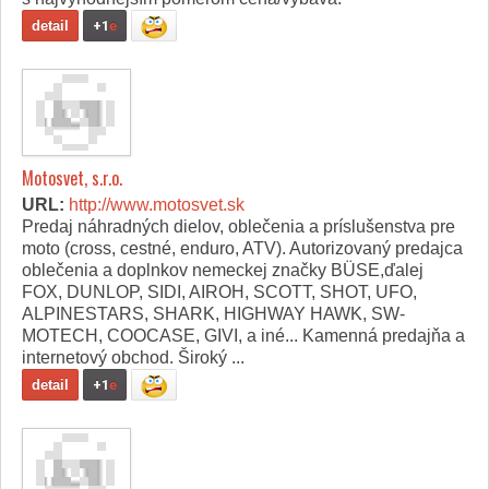
detail
+1
e
Motosvet, s.r.o.
URL:
http://www.motosvet.sk
Predaj náhradných dielov, oblečenia a príslušenstva pre
moto (cross, cestné, enduro, ATV). Autorizovaný predajca
oblečenia a doplnkov nemeckej značky BÜSE,ďalej
FOX, DUNLOP, SIDI, AIROH, SCOTT, SHOT, UFO,
ALPINESTARS, SHARK, HIGHWAY HAWK, SW-
MOTECH, COOCASE, GIVI, a iné... Kamenná predajňa a
internetový obchod. Široký ...
detail
+1
e