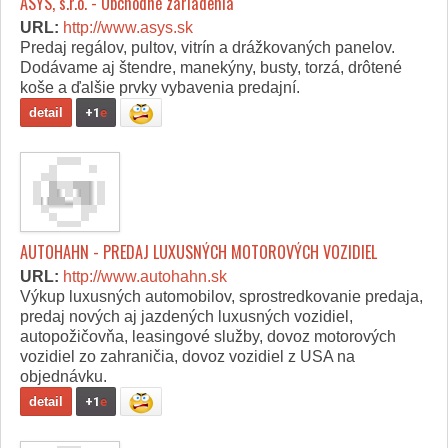
ASYS, s.r.o. - Obchodné zariadenia
URL:
http://www.asys.sk
Predaj regálov, pultov, vitrín a drážkovaných panelov.
Dodávame aj štendre, manekýny, busty, torzá, drôtené
koše a ďalšie prvky vybavenia predajní.
detail
+1
e
AUTOHAHN - PREDAJ LUXUSNÝCH MOTOROVÝCH VOZIDIEL
URL:
http://www.autohahn.sk
Výkup luxusných automobilov, sprostredkovanie predaja,
predaj nových aj jazdených luxusných vozidiel,
autopožičovňa, leasingové služby, dovoz motorových
vozidiel zo zahraničia, dovoz vozidiel z USA na
objednávku.
detail
+1
e