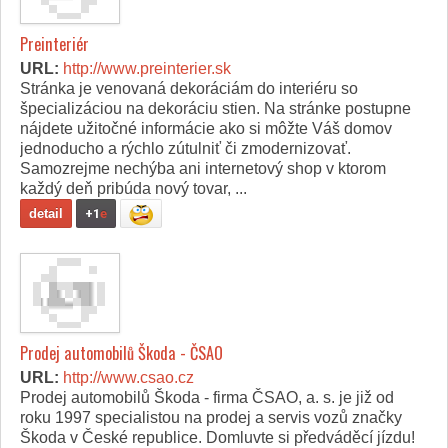
Preinteriér
URL:
http://www.preinterier.sk
Stránka je venovaná dekoráciám do interiéru so
špecializáciou na dekoráciu stien. Na stránke postupne
nájdete užitočné informácie ako si môžte Váš domov
jednoducho a rýchlo zútulniť či zmodernizovať.
Samozrejme nechýba ani internetový shop v ktorom
každý deň pribúda nový tovar, ...
detail
+1
e
Prodej automobilů Škoda - ČSAO
URL:
http://www.csao.cz
Prodej automobilů Škoda - firma ČSAO, a. s. je již od
roku 1997 specialistou na prodej a servis vozů značky
Škoda v České republice. Domluvte si předváděcí jízdu!