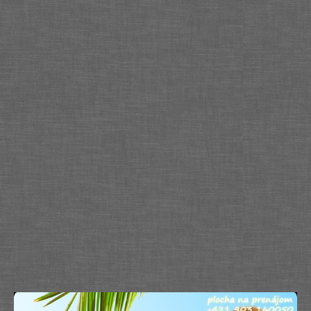
Služby
Spoločnosť
Stavba, dom, záhrada
Šport
Veda a technika
Výpočtová technika
Výroba
Vzdelávanie
Zábava, voľný čas
Zdravie a krása
Združenia
Zvieratá
PR články
Pridať nový PR článok
Pridať stránku
Kontakt