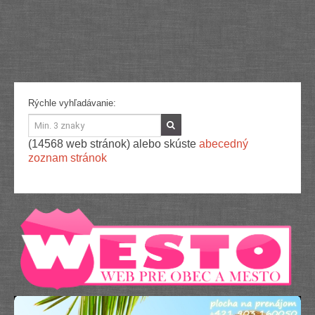
Služby
Spoločnosť
Stavba, dom, záhrada
Šport
Veda a technika
Výpočtová technika
Výroba
Rýchle vyhľadávanie:
Vzdelávanie
Zábava, voľný čas
Zdravie a krása
(14568 web stránok) alebo skúste
abecedný
Združenia
zoznam stránok
Zvieratá
PR články
Pridať nový PR článok
Pridať stránku
Kontakt