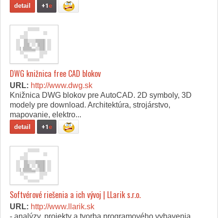
detail
+1
e
DWG knižnica free CAD blokov
URL:
http://www.dwg.sk
Knižnica DWG blokov pre AutoCAD. 2D symboly, 3D
modely pre download. Architektúra, strojárstvo,
mapovanie, elektro...
detail
+1
e
Softvérové riešenia a ich vývoj | LLarik s.r.o.
URL:
http://www.llarik.sk
- analýzy, projekty a tvorba programového vybavenia