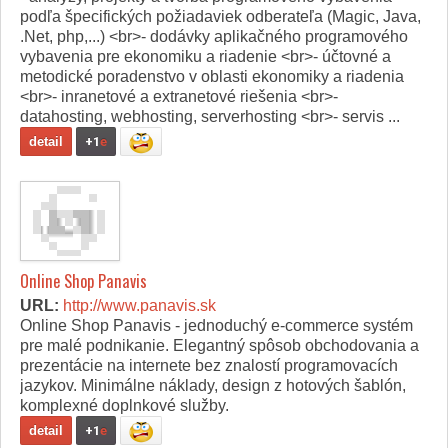
podľa špecifických požiadaviek odberateľa (Magic, Java,
.Net, php,...) <br>- dodávky aplikačného programového
vybavenia pre ekonomiku a riadenie <br>- účtovné a
metodické poradenstvo v oblasti ekonomiky a riadenia
<br>- inranetové a extranetové riešenia <br>-
datahosting, webhosting, serverhosting <br>- servis ...
detail
+1
e
Online Shop Panavis
URL:
http://www.panavis.sk
Online Shop Panavis - jednoduchý e-commerce systém
pre malé podnikanie. Elegantný spôsob obchodovania a
prezentácie na internete bez znalostí programovacích
jazykov. Minimálne náklady, design z hotových šablón,
komplexné doplnkové služby.
detail
+1
e