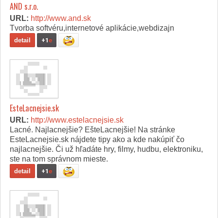
AND s.r.o.
URL:
http://www.and.sk
Tvorba softvéru,internetové aplikácie,webdizajn
detail
+1
e
EsteLacnejsie.sk
URL:
http://www.estelacnejsie.sk
Lacné. Najlacnejšie? EšteLacnejšie! Na stránke
EsteLacnejsie.sk nájdete tipy ako a kde nakúpiť čo
najlacnejšie. Či už hľadáte hry, filmy, hudbu, elektroniku,
ste na tom správnom mieste.
detail
+1
e