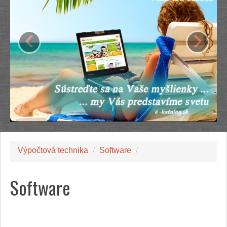
‹
›
Výpočtová technika
/
Software
/
Software