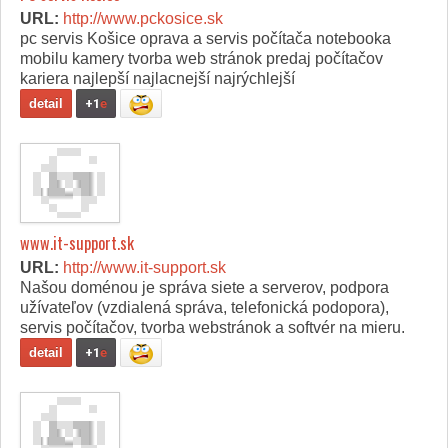
URL:
http://www.pckosice.sk
pc servis Košice oprava a servis počítača notebooka
mobilu kamery tvorba web stránok predaj počítačov
kariera najlepší najlacnejší najrýchlejší
detail
+1
e
www.it-support.sk
URL:
http://www.it-support.sk
Našou doménou je správa siete a serverov, podpora
užívateľov (vzdialená správa, telefonická podopora),
servis počítačov, tvorba webstránok a softvér na mieru.
detail
+1
e