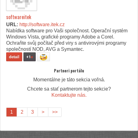
softwareitek
URL:
http://software.itek.cz
Nabídka software pro Vaši společnost. Operační systém
Windows Vista, grafické programy Adobe a Corel.
Ochraňte svůj počítač před viry s antivirovými programy
společností NOD, AVG a Symantec.
detail
+1
e
Partneri portálu
Momentálne je táto sekcia voľná.
Chcete sa stať partnerom tejto sekcie?
Kontaktujte nás.
1
2
3
>
>>