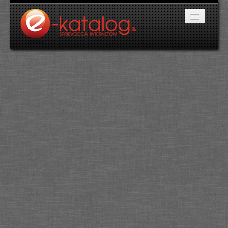
Katalóg stránok
Domáce potreby
Doprava a cestovanie
Ekológia
Financie a trh
Firmy
Internetové obchody
Jedlo a stravovanie
Kancelárske potreby
Kozmetika a kaderníctvo
Kultúra a umenie
Literatúra a tlač
Obchodná činnosť
Oblečenie a módne doplnky
Priemysel
Servis