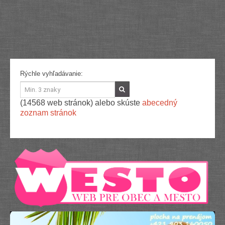
Služby
Spoločnosť
Stavba, dom, záhrada
Šport
Veda a technika
Výpočtová technika
Výroba
Rýchle vyhľadávanie:
Vzdelávanie
Zábava, voľný čas
Zdravie a krása
(14568 web stránok) alebo skúste
abecedný
Združenia
zoznam stránok
Zvieratá
PR články
Pridať nový PR článok
Pridať stránku
Kontakt