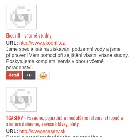
Ekodrill - vrtané studny
URL:
http://www.ekodrill.cz
Jsme specialisté na získávání podzemní vody a jsme
připraveni Vám pomoci při zajištění vlastní vrtané studny.
Poskytujeme kompletní servis v oboru včetně
poradenství.
detail
+1
e
SCASERV - Fasádne, pojazdné a modulárne lešenie, stropné a
stenové debnenie, závesné lávky, ploty
URL:
http://www.scaserv.sk