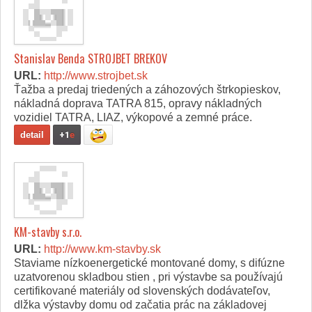
Stanislav Benda STROJBET BREKOV
URL:
http://www.strojbet.sk
Ťažba a predaj triedených a záhozových štrkopieskov,
nákladná doprava TATRA 815, opravy nákladných
vozidiel TATRA, LIAZ, výkopové a zemné práce.
detail
+1
e
KM-stavby s.r.o.
URL:
http://www.km-stavby.sk
Staviame nízkoenergetické montované domy, s difúzne
uzatvorenou skladbou stien , pri výstavbe sa používajú
certifikované materiály od slovenských dodávateľov,
dlžka výstavby domu od začatia prác na základovej