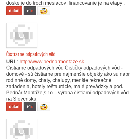
doske je do troch mesiacov ,financovanie je na etapy .
detail
+1
e
Čistiarne odpadových vôd
URL:
http://www.bednarmontaze.sk
Čistiarne odpadových vôd Čističky odpadových vôd -
domové - sú čistiarne pre najmenšie objekty ako sú napr.
rodinné domy, chaty, chalupy, menšie rekreačné
zariadenia, hotely reštaurácie, malé prevádzky a pod.
Bednár Montáže,s.r.o. - výroba čistiarní odpadových vôd
na Slovensku.
detail
+1
e