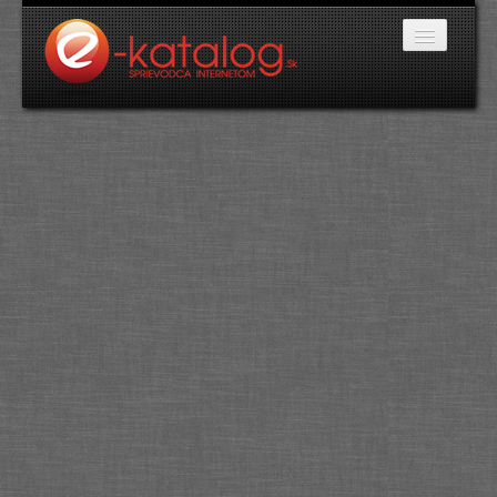
Katalóg stránok
Domáce potreby
Doprava a cestovanie
Ekológia
Financie a trh
Firmy
Internetové obchody
Jedlo a stravovanie
Kancelárske potreby
Kozmetika a kaderníctvo
Kultúra a umenie
Literatúra a tlač
Obchodná činnosť
Oblečenie a módne doplnky
Priemysel
Servis