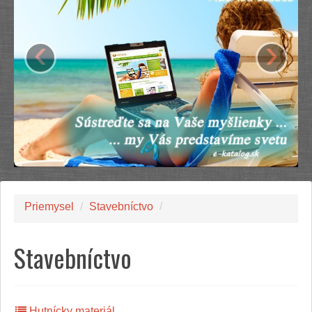
‹
›
Priemysel
/
Stavebníctvo
/
Stavebníctvo
Hutnícky materiál