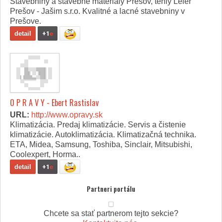
Stavebniny a stavebné materiály Prešov, tehly Leier
Prešov - Jašim s.r.o. Kvalitné a lacné stavebniny v
Prešove.
detail
+1
e
O P R A V Y - Ebert Rastislav
URL:
http://www.opravy.sk
Klimatizácia. Predaj klimatizácie. Servis a čistenie
klimatizácie. Autoklimatizácia. Klimatizačná technika.
ETA, Midea, Samsung, Toshiba, Sinclair, Mitsubishi,
Coolexpert, Horma..
detail
+1
e
Partneri portálu
Chcete sa stať partnerom tejto sekcie?