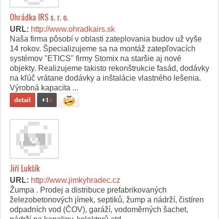
Ohrádka IRS s. r. o.
URL:
http://www.ohradkairs.sk
Naša firma pôsobí v oblasti zateplovania budov už vyše
14 rokov. Špecializujeme sa na montáž zatepľovacích
systémov "ETICS" firmy Stomix na staršie aj nové
objekty. Realizujeme takisto rekonštrukcie fasád, dodávky
na kľúč vrátane dodávky a inštalácie vlastného lešenia.
Výrobná kapacita ...
detail
+1
e
Jiří Lukšík
URL:
http://www.jimkyhradec.cz
Žumpa . Prodej a distribuce prefabrikovaných
železobetonových jímek, septiků, žump a nádrží, čistíren
odpadních vod (ČOV), garáží, vodoměrných šachet,