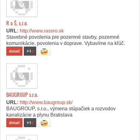
R a Š, s.r.o.
URL:
http://www.rassro.sk
Stavebné povolenia pre pozemné stavby, pozemné
komunikácie, povolenia v doprave. Vybavíme na kľúč.
detail
+1
e
BAUGROUP s.r.o.
URL:
http://www.baugroup.sk/
BAUGROUP, s.r.o., výmena stúpačiek a rozvodov
kanalizácie a plynu Bratislava
detail
+1
e