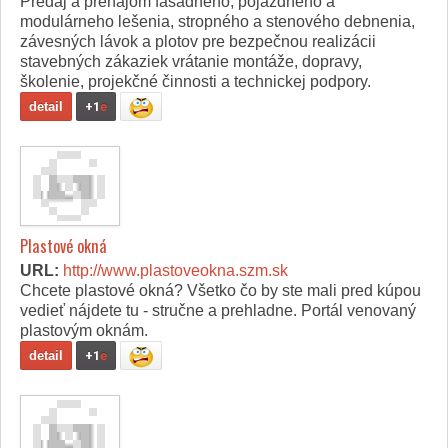
Predaj a prenájom fasádneho, pojazdného a
modulárneho lešenia, stropného a stenového debnenia,
závesných lávok a plotov pre bezpečnou realizácii
stavebných zákaziek vrátanie montáže, dopravy,
školenie, projekčné činnosti a technickej podpory.
detail
+1
e
Plastové okná
URL:
http://www.plastoveokna.szm.sk
Chcete plastové okná? Všetko čo by ste mali pred kúpou
vedieť nájdete tu - stručne a prehladne. Portál venovaný
plastovým oknám.
detail
+1
e