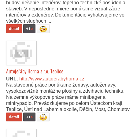
budov, riešenie interiérov, tepelno-technické posúdenia
stavieb. V neposlednej miere ponúkame vizualizácie
interiérov a exteriérov. Dokumentácie vyhotovujeme vo
všetkých stupňoch ...
detail
+1
e
Autojeřáby Horna s.r.o. Teplice
URL:
http://www.autojerabyhorna.cz
Na stavebné práce ponúkame žeriavy, autožeriavy,
vysokozdvižné montážne plošiny a zdvíhaciu techniku.
Na zemné výkopové práce máme minibager a
minirypadlo. Prevádzkujeme po celom Ústeckom kraji,
Teplice, Ústí nad Labem a okolie, Děčín, Most, Chomutov.
detail
+1
e