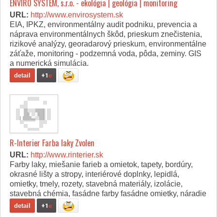
ENVIRO SYSTEM, s.r.o. - ekológia | geológia | monitoring
URL:
http://www.envirosystem.sk
EIA, IPKZ, environmentálny audit podniku, prevencia a
náprava environmentálnych škôd, prieskum znečistenia,
rizikové analýzy, georadarový prieskum, environmentálne
záťaže, monitoring - podzemná voda, pôda, zeminy. GIS
a numerická simulácia.
detail
+1
e
R-Interier Farba laky Zvolen
URL:
http://www.rinterier.sk
Farby laky, miešanie farieb a omietok, tapety, bordúry,
okrasné lišty a stropy, interiérové doplnky, lepidlá,
omietky, tmely, rozety, stavebná materiály, izolácie,
stavebná chémia, fasádne farby fasádne omietky, náradie
detail
+1
e