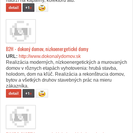
nádrží na kapaliny, kolektorů atd.
detail
+1
e
B2H - dokoný domov, nizkoenergetické domy
URL:
http://www.dokonalydomov.sk
Realizácia moderných, nízkoenergetických a murovaných
domov v rôznych etapách vyhotovenia: hrubá stavba,
holodom, dom na kľúč. Realizácia a rekonštrucia domov,
bytov a všetkých druhov stavebných prác na mieru
zákazníka.
detail
+1
e