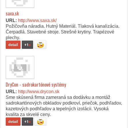
saxa.sk
URL:
http://www.saxa.sk/
Požičovňa náradia. Hutný Materiál. Tlaková kanalizácia.
Čerpadlá. Stavebné stroje. Strešné krytiny. Trapézové
plechy.
detail
+1
e
DryCon - sadrokartónové systémy
URL:
http://www.drycon.sk
Sme skúsená firma zameraná sa dodávku a montáž
sadrokartónových obkladov podkroví, priečok, podhľadov,
kazetových podhľadov a tepelných izolácii. Vysoká
kvalita za skvelé ceny.
detail
+1
e