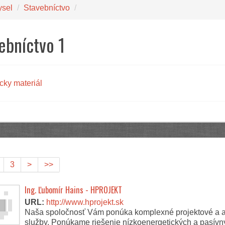
ysel
/
Stavebníctvo
/
ebníctvo 1
cky materiál
3
>
>>
Ing. Ľubomír Hains - HPROJEKT
URL:
http://www.hprojekt.sk
Naša spoločnosť Vám ponúka komplexné projektové a a
služby. Ponúkame riešenie nízkoenergetických a pasívn