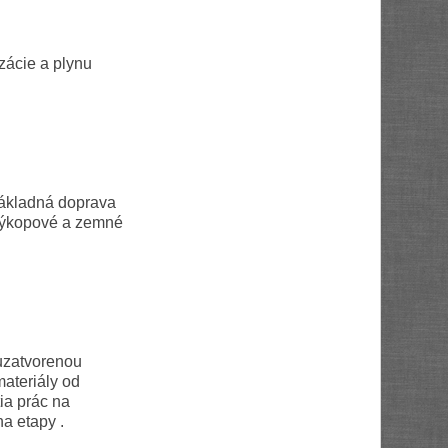
zácie a plynu
nákladná doprava
výkopové a zemné
uzatvorenou
materiály od
ia prác na
a etapy .