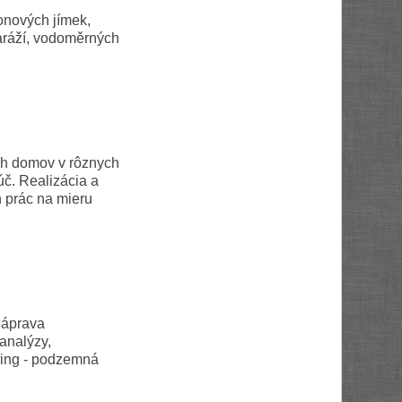
onových jímek,
garáží, vodoměrných
ch domov v rôznych
č. Realizácia a
 prác na mieru
náprava
analýzy,
ring - podzemná