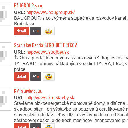
BAUGROUP s.r.o.
URL:
http://www.baugroup.sk/
BAUGROUP, s.r.o., výmena stúpačiek a rozvodov kanali
Bratislava
detail
+1
e
Stanislav Benda STROJBET BREKOV
URL:
http://www.strojbet.sk
Ťažba a predaj triedených a záhozových štrkopieskov, 
TATRA 815, opravy nákladných vozidiel TATRA, LIAZ, 
práce.
detail
+1
e
KM-stavby s.r.o.
URL:
http://www.km-stavby.sk
Staviame nízkoenergetické montované domy, s difúzne 
skladbou stien , pri výstavbe sa používajú certifikované 
slovenských dodávateľov, dlžka výstavby domu od začat
základovej doske je do troch mesiacov ,financovanie je n
detail
+1
e