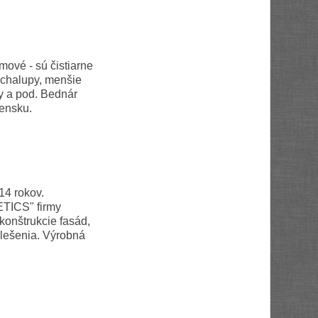
ové - sú čistiarne
 chalupy, menšie
ky a pod. Bednár
vensku.
14 rokov.
ETICS" firmy
ekonštrukcie fasád,
 lešenia. Výrobná