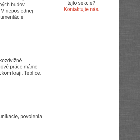
tejto sekcie?
ných budov,
Kontaktujte nás.
. V neposlednej
okumentácie
okozdvižné
opové práce máme
om kraji, Teplice,
nikácie, povolenia