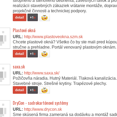
stropného a stenového debnenia, závesných lávok a pl
realizácii stavebných zákaziek vrátanie montáže, doprav
projekčné činnosti a technickej podpory.
detail
+1
e
Plastové okná
URL:
http://www.plastoveokna.szm.sk
Chcete plastové okná? Všetko čo by ste mali pred kúpou 
stručne a prehladne. Portál venovaný plastovým oknám.
detail
+1
e
saxa.sk
URL:
http://www.saxa.sk/
Požičovňa náradia. Hutný Materiál. Tlaková kanalizácia
Stavebné stroje. Strešné krytiny. Trapézové plechy.
detail
+1
e
DryCon - sadrokartónové systémy
URL:
http://www.drycon.sk
Sme skúsená firma zameraná sa dodávku a montáž sad