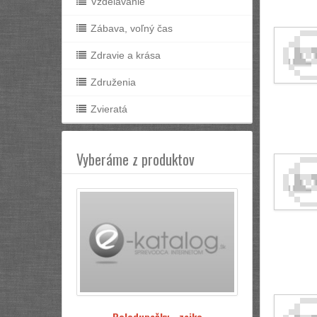
Vzdelávanie
Zábava, voľný čas
Zdravie a krása
Združenia
Zvieratá
Vyberáme z produktov
Polodupačky - zajko