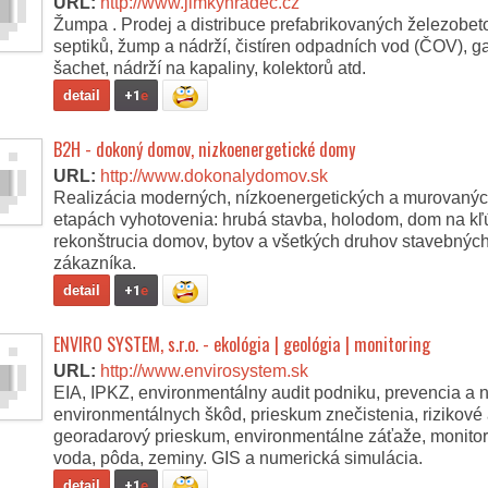
URL:
http://www.jimkyhradec.cz
Žumpa . Prodej a distribuce prefabrikovaných železobet
septiků, žump a nádrží, čistíren odpadních vod (ČOV), 
šachet, nádrží na kapaliny, kolektorů atd.
detail
+1
e
B2H - dokoný domov, nizkoenergetické domy
URL:
http://www.dokonalydomov.sk
Realizácia moderných, nízkoenergetických a murovaný
etapách vyhotovenia: hrubá stavba, holodom, dom na kľú
rekonštrucia domov, bytov a všetkých druhov stavebných
zákazníka.
detail
+1
e
ENVIRO SYSTEM, s.r.o. - ekológia | geológia | monitoring
URL:
http://www.envirosystem.sk
EIA, IPKZ, environmentálny audit podniku, prevencia a 
environmentálnych škôd, prieskum znečistenia, rizikové 
georadarový prieskum, environmentálne záťaže, monito
voda, pôda, zeminy. GIS a numerická simulácia.
detail
+1
e