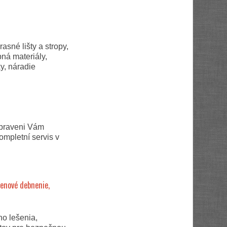
asné lišty a stropy,
bná materiály,
y, náradie
ipraveni Vám
ompletní servis v
enové debnenie,
o lešenia,