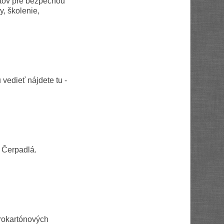
otov pre bezpečnou
y, školenie,
vedieť nájdete tu -
. Čerpadlá.
rokartónových