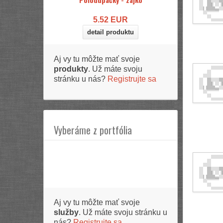
5.52
EUR
detail produktu
Aj vy tu môžte mať svoje
produkty
. Už máte svoju
stránku u nás?
Registrujte sa
Vyberáme z portfólia
Aj vy tu môžte mať svoje
služby
. Už máte svoju stránku u
nás?
Registrujte sa