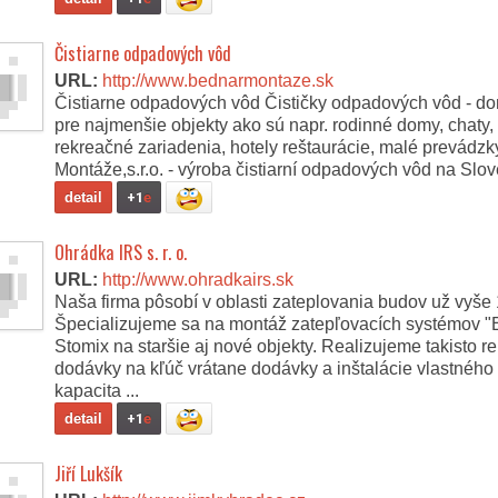
Čistiarne odpadových vôd
URL:
http://www.bednarmontaze.sk
Čistiarne odpadových vôd Čističky odpadových vôd - dom
pre najmenšie objekty ako sú napr. rodinné domy, chaty,
rekreačné zariadenia, hotely reštaurácie, malé prevádz
Montáže,s.r.o. - výroba čistiarní odpadových vôd na Slo
detail
+1
e
Ohrádka IRS s. r. o.
URL:
http://www.ohradkairs.sk
Naša firma pôsobí v oblasti zateplovania budov už vyše 
Špecializujeme sa na montáž zatepľovacích systémov "
Stomix na staršie aj nové objekty. Realizujeme takisto r
dodávky na kľúč vrátane dodávky a inštalácie vlastného
kapacita ...
detail
+1
e
Jiří Lukšík