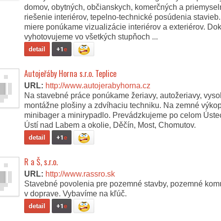
domov, obytných, občianskych, komerčných a priemysel
riešenie interiérov, tepelno-technické posúdenia stavieb
miere ponúkame vizualizácie interiérov a exteriérov. D
vyhotovujeme vo všetkých stupňoch ...
detail
+1
e
Autojeřáby Horna s.r.o. Teplice
URL:
http://www.autojerabyhorna.cz
Na stavebné práce ponúkame žeriavy, autožeriavy, vys
montážne plošiny a zdvíhaciu techniku. Na zemné výk
minibager a minirypadlo. Prevádzkujeme po celom Ústeck
Ústí nad Labem a okolie, Děčín, Most, Chomutov.
detail
+1
e
R a Š, s.r.o.
URL:
http://www.rassro.sk
Stavebné povolenia pre pozemné stavby, pozemné komu
v doprave. Vybavíme na kľúč.
detail
+1
e