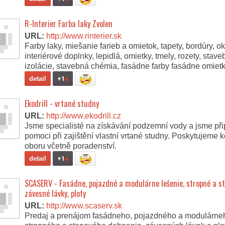
R-Interier Farba laky Zvolen
URL:
http://www.rinterier.sk
Farby laky, miešanie farieb a omietok, tapety, bordúry, okr
interiérové doplnky, lepidlá, omietky, tmely, rozety, stave
izolácie, stavebná chémia, fasádne farby fasádne omietk
detail
+1
e
Ekodrill - vrtané studny
URL:
http://www.ekodrill.cz
Jsme specialisté na získávání podzemní vody a jsme př
pomoci při zajištění vlastní vrtané studny. Poskytujeme k
oboru včetně poradenství.
detail
+1
e
SCASERV - Fasádne, pojazdné a modulárne lešenie, stropné a st
závesné lávky, ploty
URL:
http://www.scaserv.sk
Predaj a prenájom fasádneho, pojazdného a modulárneh