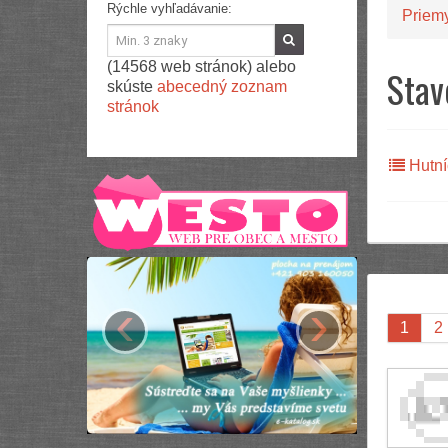
Rýchle vyhľadávanie:
Priem
(14568 web stránok) alebo
Stav
skúste
abecedný zoznam
stránok
Hutní
‹
›
1
2